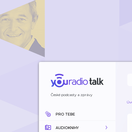
České podcasty a zprávy
Úv
PRO TEBE
AUDIOKNIHY