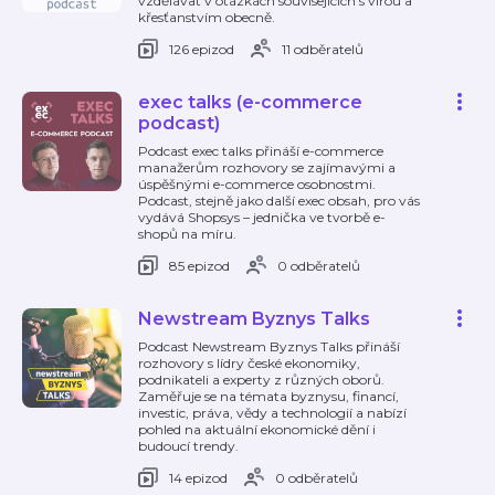
vzdělávat v otázkách souvisejících s vírou a
křesťanstvím obecně.
126 epizod
11 odběratelů
exec talks (e-commerce
podcast)
Podcast exec talks přináší e-commerce
manažerům rozhovory se zajímavými a
úspěšnými e-commerce osobnostmi.
Podcast, stejně jako další exec obsah, pro vás
vydává Shopsys – jednička ve tvorbě e-
shopů na míru.
85 epizod
0 odběratelů
Newstream Byznys Talks
Podcast Newstream Byznys Talks přináší
rozhovory s lídry české ekonomiky,
podnikateli a experty z různých oborů.
Zaměřuje se na témata byznysu, financí,
investic, práva, vědy a technologií a nabízí
pohled na aktuální ekonomické dění i
budoucí trendy.
14 epizod
0 odběratelů