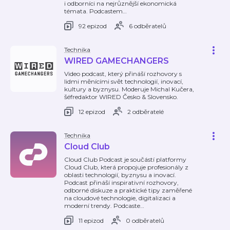
i odborníci na nejrůznější ekonomická
témata. Podcastem
…
92 epizod
6 odběratelů
Technika
WIRED GAMECHANGERS
Video podcast, který přináší rozhovory s
lidmi měnícími svět technologií, inovací,
kultury a byznysu. Moderuje Michal Kučera,
šéfredaktor WIRED Česko & Slovensko.
12 epizod
2 odběratelé
Technika
Cloud Club
Cloud Club Podcast je součástí platformy
Cloud Club, která propojuje profesionály z
oblasti technologií, byznysu a inovací.
Podcast přináší inspirativní rozhovory,
odborné diskuze a praktické tipy zaměřené
na cloudové technologie, digitalizaci a
moderní trendy. Podcaste
…
11 epizod
0 odběratelů