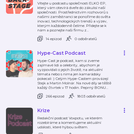
Vítejte u podcastu společnosti ELKO EP,
který vám otevírá dveře do zákulisí naší
společnosti. Prostřednictvím rozhovorů s
našimi zaměstnanci se ponoříme do světa
inovací, technologických trendů a výzev,
kterým každodenně čelíme. Přidejte se k
nám a poznejte naši firmu z
…
14 epizod
0 odběratelů
Hype-Cast Podcast
Hype-Cast je podcast, kam si zveme
zajímavé lidi a celebrity, abychom je
vyzpovídali o jejich životě, na aktuální
témata nebo s nima jen kamarádsky
pokecali :) Celým Hype-Castem provázejí
Stejk a Martin Molnár. Na nové díly se těště
každý čtvrtek v 17 hodin. Peprný BONU
…
266 epizod
1803 odběratelů
Krize
Redakční podcast Voxpotu, ve kterém
rozebíráme a komentujeme aktuální
události, které hýbou světem.