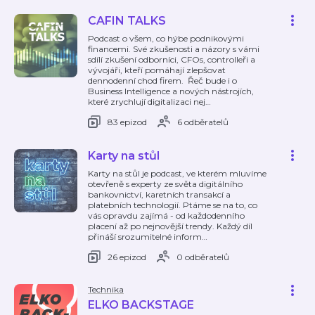
CAFIN TALKS
Podcast o všem, co hýbe podnikovými
financemi. Své zkušenosti a názory s vámi
sdílí zkušení odborníci, CFOs, controlleři a
vývojáři, kteří pomáhají zlepšovat
dennodenní chod firem. Řeč bude i o
Business Intelligence a nových nástrojích,
které zrychlují digitalizaci nej
…
83 epizod
6 odběratelů
Karty na stůl
Karty na stůl je podcast, ve kterém mluvíme
otevřeně s experty ze světa digitálního
bankovnictví, karetních transakcí a
platebních technologií. Ptáme se na to, co
vás opravdu zajímá - od každodenního
placení až po nejnovější trendy. Každý díl
přináší srozumitelné inform
…
26 epizod
0 odběratelů
Technika
ELKO BACKSTAGE