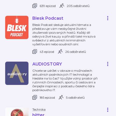
639 epizod
205 odběratelů
Blesk Podcast
Blesk Podcast sleduje aktuální témata a
představuje vám neobyčejné životní
zkušenosti pozvaných hostů. Každý díl
odkrývá živé kauzy a přináší také mrazivá
svědectví z aktuálních kriminálních
vyšetřování nebo soudních síní.
43 epizod
26 odběratelů
AUDIOSTORY
Chcete se udržet v obraze o možnostech
aktuálních podnikových IT technologií a
hledáte na to čas? Využijte volný prostor při
rutinních činnostech, sportu či cestování a
čerpejte inspiraci z podcastu českého lídra
podnikového IT.
185 epizod
5 odběratelů
Technika
bitter