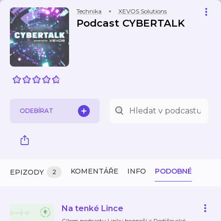
Technika
XEVOS Solutions
Podcast CYBERTALK
ODEBÍRAT
KOMENTÁŘE
INFO
PODOBNÉ
EPIZODY
2
Na tenké Lince
Cílem podcastu Linky bezpečí a Rodičovské