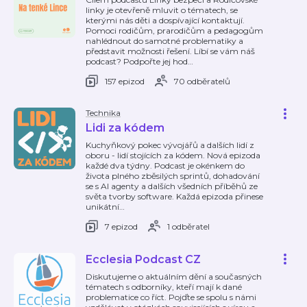
linky je otevřeně mluvit o tématech, se
kterými nás děti a dospívající kontaktují.
Pomoci rodičům, prarodičům a pedagogům
nahlédnout do samotné problematiky a
představit možnosti řešení. Líbí se vám náš
podcast? Podpořte jej hod
…
157 epizod
70 odběratelů
Technika
Lidi za kódem
Kuchyňkový pokec vývojářů a dalších lidí z
oboru - lidí stojících za kódem. Nová epizoda
každé dva týdny. Podcast je okénkem do
života plného zběsilých sprintů, dohadování
se s AI agenty a dalších všedních příběhů ze
světa tvorby software. Každá epizoda přinese
unikátní
…
7 epizod
1 odběratel
Ecclesia Podcast CZ
Diskutujeme o aktuálním dění a současných
tématech s odborníky, kteří mají k dané
problematice co říct. Pojďte se spolu s námi