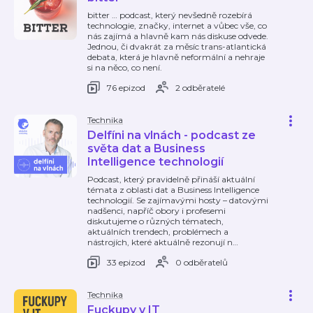
bitter … podcast, který nevšedně rozebírá
technologie, značky, internet a vůbec vše, co
nás zajímá a hlavně kam nás diskuse odvede.
Jednou, či dvakrát za měsíc trans-atlantická
debata, která je hlavně neformální a nehraje
si na něco, co není.
76 epizod
2 odběratelé
Technika
Delfíni na vlnách - podcast ze
světa dat a Business
Intelligence technologií
Podcast, který pravidelně přináší aktuální
témata z oblasti dat a Business Intelligence
technologií. Se zajímavými hosty – datovými
nadšenci, napříč obory i profesemi
diskutujeme o různých tématech,
aktuálních trendech, problémech a
nástrojích, které aktuálně rezonují n
…
33 epizod
0 odběratelů
Technika
Fuckupy v IT