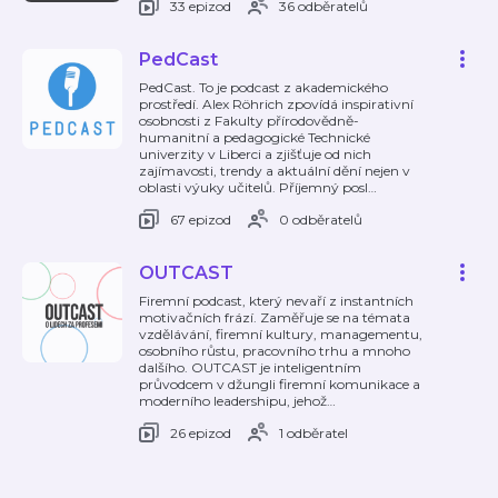
33 epizod
36 odběratelů
PedCast
PedCast. To je podcast z akademického
prostředí. Alex Röhrich zpovídá inspirativní
osobnosti z Fakulty přírodovědně-
humanitní a pedagogické Technické
univerzity v Liberci a zjišťuje od nich
zajímavosti, trendy a aktuální dění nejen v
oblasti výuky učitelů. Příjemný posl
…
67 epizod
0 odběratelů
OUTCAST
Firemní podcast, který nevaří z instantních
motivačních frází. Zaměřuje se na témata
vzdělávání, firemní kultury, managementu,
osobního růstu, pracovního trhu a mnoho
dalšího. OUTCAST je inteligentním
průvodcem v džungli firemní komunikace a
moderního leadershipu, jehož
…
26 epizod
1 odběratel