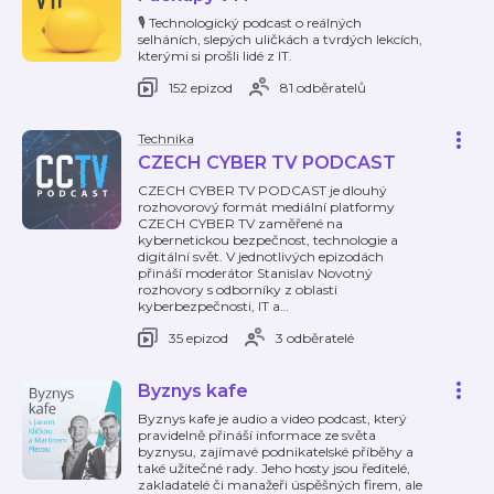
🎙️ Technologický podcast o reálných
selháních, slepých uličkách a tvrdých lekcích,
kterými si prošli lidé z IT.
152 epizod
81 odběratelů
Technika
CZECH CYBER TV PODCAST
CZECH CYBER TV PODCAST je dlouhý
rozhovorový formát mediální platformy
CZECH CYBER TV zaměřené na
kybernetickou bezpečnost, technologie a
digitální svět. V jednotlivých epizodách
přináší moderátor Stanislav Novotný
rozhovory s odborníky z oblasti
kyberbezpečnosti, IT a
…
35 epizod
3 odběratelé
Byznys kafe
Byznys kafe je audio a video podcast, který
pravidelně přináší informace ze světa
byznysu, zajímavé podnikatelské příběhy a
také užitečné rady. Jeho hosty jsou ředitelé,
zakladatelé či manažeři úspěšných firem, ale