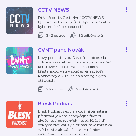
CCTV NEWS
Dříve SecurityCast. Nyní CCTV NEWS –
týdenní přehled nejdůležitějších událostí z
kybernetické bezpečnosti.
342 epizod
32 odběratelů
CVNT pane Novák
Nový podcast dvou Davidů — předseda
církve a kazatel zvou hosty a jdou na dřeň
kontroverzních témat. Jak aplikovat
křesťanskou víru v současném světě?
Rozhovory o kulturních a teologických
otázkách.
26 epizod
5 odběratelů
Blesk Podcast
Blesk Podcast sleduje aktuální témata a
představuje vám neobyčejné životní
zkušenosti pozvaných hostů. Každý díl
odkrývá živé kauzy a přináší také mrazivá
svědectví z aktuálních kriminálních
vyšetřování nebo soudních síní.