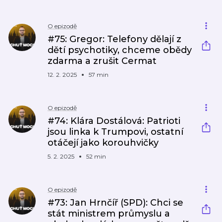
O epizodě
#75: Gregor: Telefony dělají z
dětí psychotiky, chceme obědy
zdarma a zrušit Cermat
12. 2. 2025
57 min
O epizodě
#74: Klára Dostálová: Patrioti
jsou linka k Trumpovi, ostatní
otáčejí jako korouhvičky
5. 2. 2025
52 min
O epizodě
#73: Jan Hrnčíř (SPD): Chci se
stát ministrem průmyslu a