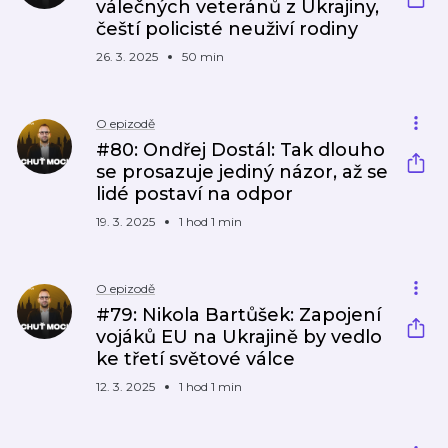
válečných veteránů z Ukrajiny,
čeští policisté neuživí rodiny
26. 3. 2025
50 min
O epizodě
#80: Ondřej Dostál: Tak dlouho
se prosazuje jediný názor, až se
lidé postaví na odpor
19. 3. 2025
1 hod 1 min
O epizodě
#79: Nikola Bartůšek: Zapojení
vojáků EU na Ukrajině by vedlo
ke třetí světové válce
12. 3. 2025
1 hod 1 min