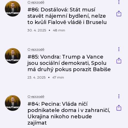
O epizodě
#86: Dostálová: Stát musí
stavět nájemní bydlení, nelze
to kvůli Fialově vládě i Bruselu
30. 4. 2025
48 min
O epizodě
#85: Vondra: Trump a Vance
jsou sociální demokrati, Spolu
má druhý pokus porazit Babiše
23. 4. 2025
47 min
O epizodě
#84: Pecina: Vláda ničí
podnikatele doma i v zahraničí,
Ukrajina nikoho nebude
zajímat