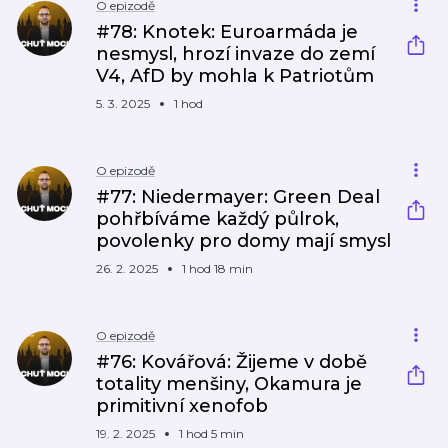
O epizodě
#78: Knotek: Euroarmáda je
nesmysl, hrozí invaze do zemí
V4, AfD by mohla k Patriotům
5. 3. 2025
1 hod
O epizodě
#77: Niedermayer: Green Deal
pohřbíváme každý půlrok,
povolenky pro domy mají smysl
26. 2. 2025
1 hod 18 min
O epizodě
#76: Kovářová: Žijeme v době
totality menšiny, Okamura je
primitivní xenofob
19. 2. 2025
1 hod 5 min