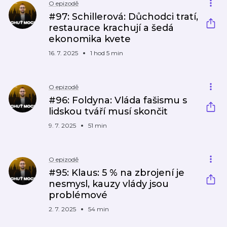
O epizodě
#97: Schillerová: Důchodci tratí,
restaurace krachují a šedá
ekonomika kvete
16. 7. 2025
1 hod 5 min
O epizodě
#96: Foldyna: Vláda fašismu s
lidskou tváří musí skončit
9. 7. 2025
51 min
O epizodě
#95: Klaus: 5 % na zbrojení je
nesmysl, kauzy vlády jsou
problémové
2. 7. 2025
54 min