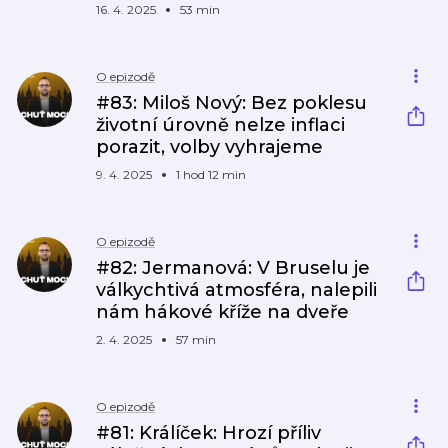
16. 4. 2025
53 min
O epizodě
#83: Miloš Nový: Bez poklesu
životní úrovně nelze inflaci
porazit, volby vyhrajeme
9. 4. 2025
1 hod 12 min
O epizodě
#82: Jermanová: V Bruselu je
válkychtivá atmosféra, nalepili
nám hákové kříže na dveře
2. 4. 2025
57 min
O epizodě
#81: Králíček: Hrozí příliv