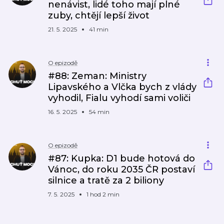
nenávist, lidé toho mají plné
zuby, chtějí lepší život
21. 5. 2025
41 min
O epizodě
#88: Zeman: Ministry
Lipavského a Vlčka bych z vlády
vyhodil, Fialu vyhodí sami voliči
16. 5. 2025
54 min
O epizodě
#87: Kupka: D1 bude hotová do
Vánoc, do roku 2035 ČR postaví
silnice a tratě za 2 biliony
7. 5. 2025
1 hod 2 min