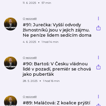
11. 6. 2025
57 min
O epizodě
#91: Jurečka: Vyšší odvody
živnostníků jsou v jejich zájmu.
Ne peníze lidem sedícím doma
4. 6. 2025
1 hod 14 min
O epizodě
#90: Bartoš: V Česku vládnou
lidé v pozadí, premiér se chová
jako puberťák
28. 5. 2025
1 hod 16 min
O epizodě
#89: Maláčová: Z koalice prýští