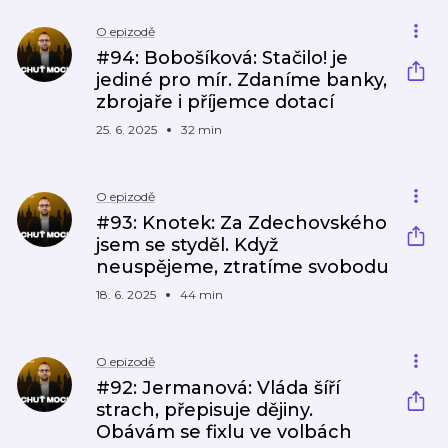
O epizodě
#94: Bobošíková: Stačilo! je
jediné pro mír. Zdaníme banky,
zbrojaře i příjemce dotací
25. 6. 2025
32 min
O epizodě
#93: Knotek: Za Zdechovského
jsem se styděl. Když
neuspějeme, ztratíme svobodu
18. 6. 2025
44 min
O epizodě
#92: Jermanová: Vláda šíří
strach, přepisuje dějiny.
Obávám se fixlu ve volbách