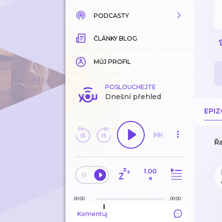
PODCASTY
KATALOG
ČLÁNKY BLOG
KOUPENÉ
KATALOG
KATEGORIE
KATEGORIE
MŮJ PROFIL
ZÁLOŽKY
ZÁLOŽKY
POSLOUCHEJTE
Dnešní přehled
HISTORIE
LÍBÍ SE MI
EPI
ODEBÍRANÉ
Řa
HISTORIE
1.00
EDITORSKÉ TIPY
×
00:00
00:00
Komentuj