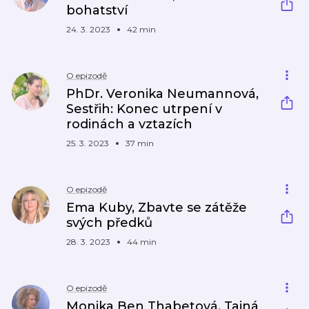
bohatství
24. 3. 2023
42 min
O epizodě
PhDr. Veronika Neumannová,
Sestřih: Konec utrpení v
rodinách a vztazích
25. 3. 2023
37 min
O epizodě
Ema Kuby, Zbavte se zátěže
svých předků
28. 3. 2023
44 min
O epizodě
Monika Ben Thabetová, Tajná