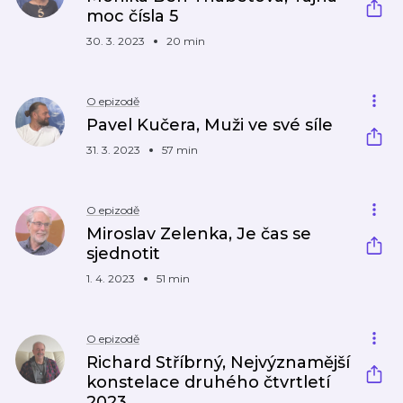
moc čísla 5
30. 3. 2023
20 min
O epizodě
Pavel Kučera, Muži ve své síle
31. 3. 2023
57 min
O epizodě
Miroslav Zelenka, Je čas se
sjednotit
1. 4. 2023
51 min
O epizodě
Richard Stříbrný, Nejvýznamější
konstelace druhého čtvrtletí
2023