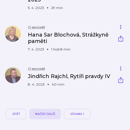
5. 4. 2023
29 min
O epizodě
Hana Sar Blochová, Strážkyně
paměti
7. 4. 2023
1 hod 8 min
O epizodě
Jindřich Rajchl, Rytíři pravdy IV
8. 4. 2023
40 min
ZPĚT
NAČÍST DALŠÍ
STRANA 1