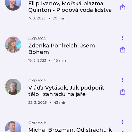
Filip Ivanov, Mořská plazma
Quinton - Plodová voda lidstva
17. 3. 2023
20 min
O epizodě
Zdenka Pohlreich, Jsem
Bohem
18. 3. 2023
48 min
O epizodě
Vláďa Vytásek, Jak podpořit
tělo i zahradu na jaře
22. 3. 2023
43 min
O epizodě
Michal Brozman, Od strachu k