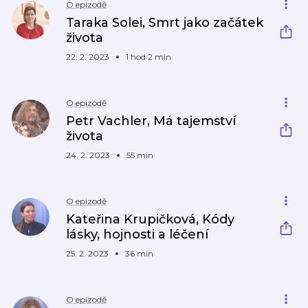
O epizodě
Taraka Solei, Smrt jako začátek
života
22. 2. 2023
1 hod 2 min
O epizodě
Petr Vachler, Má tajemství
života
24. 2. 2023
55 min
O epizodě
Kateřina Krupičková, Kódy
lásky, hojnosti a léčení
25. 2. 2023
36 min
O epizodě