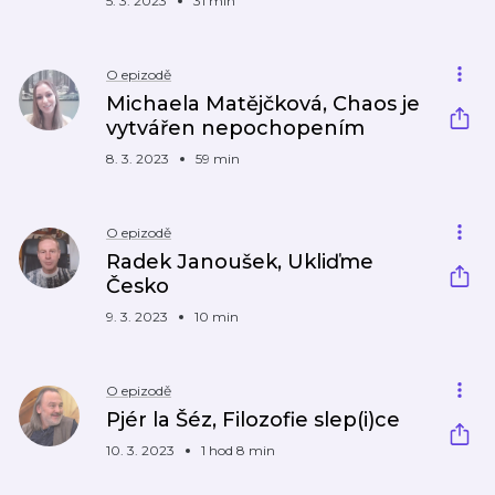
5. 3. 2023
31 min
O epizodě
Michaela Matějčková, Chaos je
vytvářen nepochopením
8. 3. 2023
59 min
O epizodě
Radek Janoušek, Ukliďme
Česko
9. 3. 2023
10 min
O epizodě
Pjér la Šéz, Filozofie slep(i)ce
10. 3. 2023
1 hod 8 min