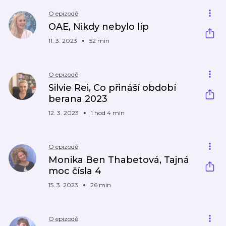
O epizodě
OAE, Nikdy nebylo líp
11. 3. 2023
52 min
O epizodě
Silvie Rei, Co přináší období
berana 2023
12. 3. 2023
1 hod 4 min
O epizodě
Monika Ben Thabetová, Tajná
moc čísla 4
15. 3. 2023
26 min
O epizodě