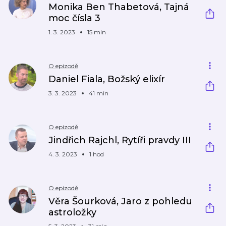
Monika Ben Thabetová, Tajná
moc čísla 3
1. 3. 2023
15 min
O epizodě
Daniel Fiala, Božský elixír
3. 3. 2023
41 min
O epizodě
Jindřich Rajchl, Rytíři pravdy III
4. 3. 2023
1 hod
O epizodě
Věra Šourková, Jaro z pohledu
astroložky