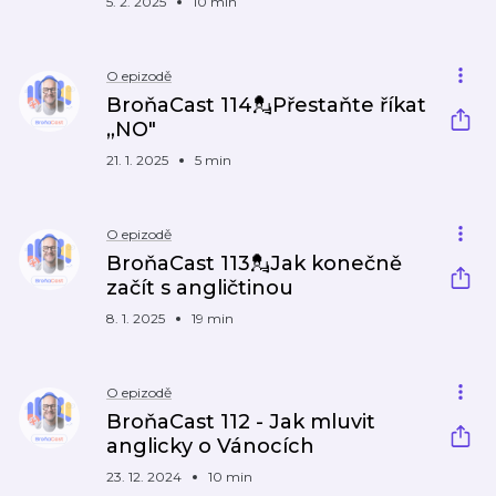
5. 2. 2025
10 min
O epizodě
BroňaCast 114💂Přestaňte říkat
„NO"
21. 1. 2025
5 min
O epizodě
BroňaCast 113💂Jak konečně
začít s angličtinou
8. 1. 2025
19 min
O epizodě
BroňaCast 112 - Jak mluvit
anglicky o Vánocích
23. 12. 2024
10 min