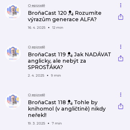
O epizodě
BroňaCast 120 💂 Rozumíte
výrazům generace ALFA?
16. 4. 2025
12 min
O epizodě
BroňaCast 119 💂 Jak NADÁVAT
anglicky, ale nebýt za
SPROSŤÁKA?
2. 4. 2025
9 min
O epizodě
BroňaCast 118 💂 Tohle by
knihomol (v angličtině) nikdy
neřekl!
19. 3. 2025
7 min