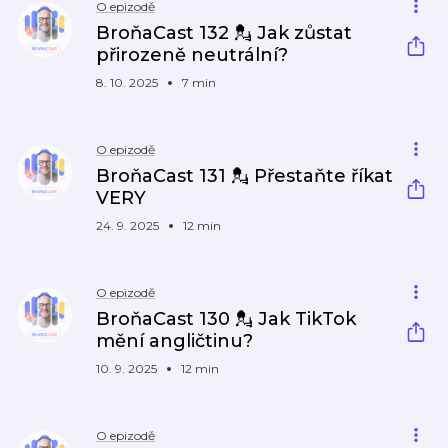
O epizodě
BroňaCast 132 💂 Jak zůstat
přirozeně neutrální?
8. 10. 2025
7 min
O epizodě
BroňaCast 131 💂 Přestaňte říkat
VERY
24. 9. 2025
12 min
O epizodě
BroňaCast 130 💂 Jak TikTok
mění angličtinu?
10. 9. 2025
12 min
O epizodě