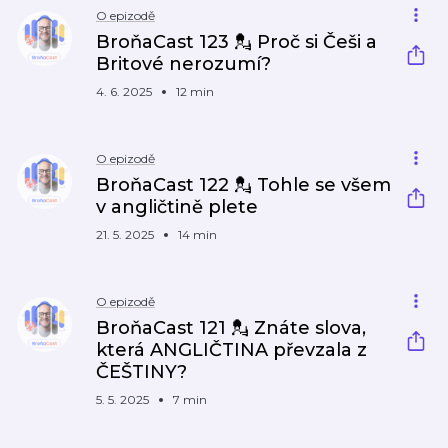
O epizodě
BroňaCast 123 💂 Proč si Češi a
Britové nerozumí?
4. 6. 2025
12 min
O epizodě
BroňaCast 122 💂 Tohle se všem
v angličtině plete
21. 5. 2025
14 min
O epizodě
BroňaCast 121 💂 Znáte slova,
která ANGLIČTINA převzala z
ČEŠTINY?
5. 5. 2025
7 min