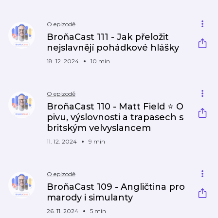
O epizodě
BroňaCast 111 - Jak přeložit
nejslavnějí pohádkové hlášky
18. 12. 2024
10 min
O epizodě
BroňaCast 110 - Matt Field ⭐ O
pivu, výslovnosti a trapasech s
britským velvyslancem
11. 12. 2024
9 min
O epizodě
BroňaCast 109 - Angličtina pro
marody i simulanty
26. 11. 2024
5 min