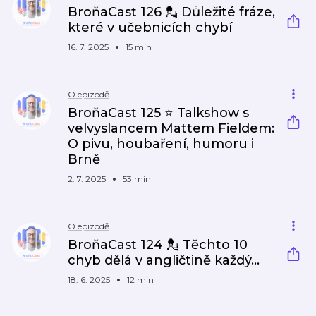
BroňaCast 126 💂 Důležité fráze,
které v učebnicích chybí
16. 7. 2025
15 min
O epizodě
BroňaCast 125 ⭐ Talkshow s
velvyslancem Mattem Fieldem:
O pivu, houbaření, humoru i
Brně
2. 7. 2025
53 min
O epizodě
BroňaCast 124 💂 Těchto 10
chyb dělá v angličtině každý...
18. 6. 2025
12 min