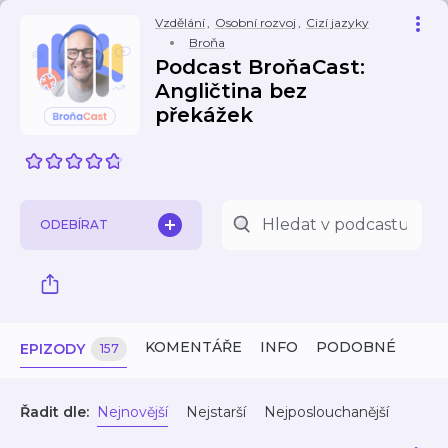
Vzdělání
,
Osobní rozvoj
,
Cizí jazyky
Broňa
Podcast BroňaCast:
Angličtina bez
překážek
ODEBÍRAT
KOMENTÁŘE
INFO
PODOBNÉ
EPIZODY
157
Řadit dle:
Nejnovější
Nejstarší
Nejposlouchanější