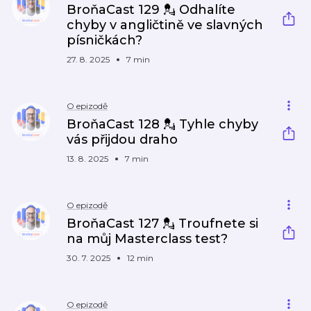
BroňaCast 129 💂 Odhalíte
chyby v angličtině ve slavných
písničkách?
27. 8. 2025
7 min
O epizodě
BroňaCast 128 💂 Tyhle chyby
vás přijdou draho
13. 8. 2025
7 min
O epizodě
BroňaCast 127 💂 Troufnete si
na můj Masterclass test?
30. 7. 2025
12 min
O epizodě