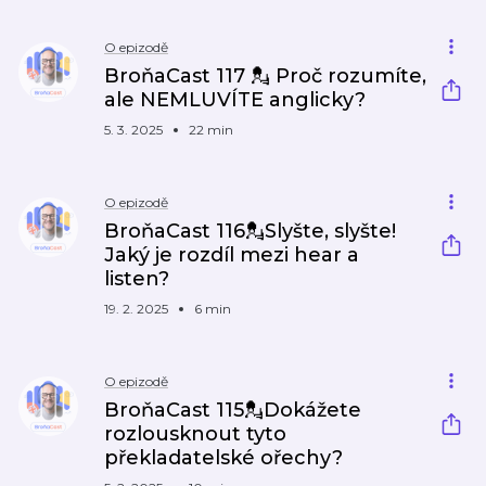
O epizodě
BroňaCast 117 💂 Proč rozumíte,
ale NEMLUVÍTE anglicky?
5. 3. 2025
22 min
O epizodě
BroňaCast 116💂Slyšte, slyšte!
Jaký je rozdíl mezi hear a
listen?
19. 2. 2025
6 min
O epizodě
BroňaCast 115💂Dokážete
rozlousknout tyto
překladatelské ořechy?