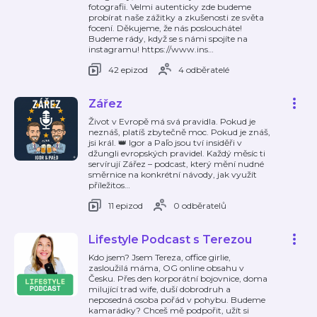
fotografii. Velmi autenticky zde budeme
probírat naše zážitky a zkušenosti ze světa
focení. Děkujeme, že nás posloucháte!
Budeme rády, když se s námi spojíte na
instagramu! https://www.ins
…
42 epizod
4 odběratelé
Zářez
Život v Evropě má svá pravidla. Pokud je
neznáš, platíš zbytečně moc. Pokud je znáš,
jsi král. 👑 Igor a Paľo jsou tví insiděři v
džungli evropských pravidel. Každý měsíc ti
servírují Zářez – podcast, který mění nudné
směrnice na konkrétní návody, jak využít
příležitos
…
11 epizod
0 odběratelů
Lifestyle Podcast s Terezou
Kdo jsem? Jsem Tereza, office girlie,
zasloužilá máma, OG online obsahu v
Česku. Přes den korporátní bojovnice, doma
milující trad wife, duší dobrodruh a
neposedná osoba pořád v pohybu. Budeme
kamarádky? Chceš mě podpořit, užít si