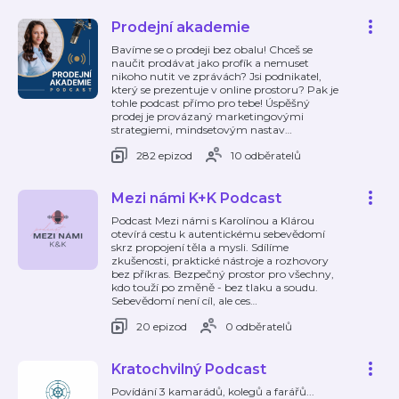
Prodejní akademie
Bavíme se o prodeji bez obalu! Chceš se
naučit prodávat jako profík a nemuset
nikoho nutit ve zprávách? Jsi podnikatel,
který se prezentuje v online prostoru? Pak je
tohle podcast přímo pro tebe! Úspěšný
prodej je provázaný marketingovými
strategiemi, mindsetovým nastav
…
282 epizod
10 odběratelů
Mezi námi K+K Podcast
Podcast Mezi námi s Karolínou a Klárou
otevírá cestu k autentickému sebevědomí
skrz propojení těla a mysli. Sdílíme
zkušenosti, praktické nástroje a rozhovory
bez příkras. Bezpečný prostor pro všechny,
kdo touží po změně - bez tlaku a soudu.
Sebevědomí není cíl, ale ces
…
20 epizod
0 odběratelů
Kratochvilný Podcast
Povídání 3 kamarádů, kolegů a farářů...