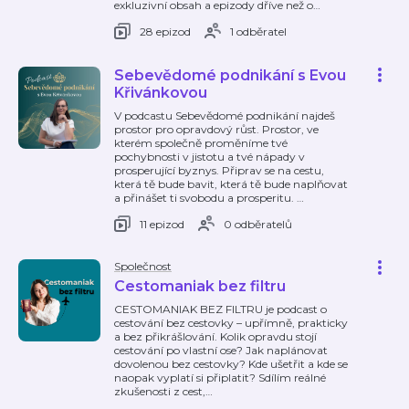
exkluzivní obsah a epizody dříve než o
…
28 epizod
1 odběratel
Sebevědomé podnikání s Evou
Křivánkovou
V podcastu Sebevědomé podnikání najdeš
prostor pro opravdový růst. Prostor, ve
kterém společně proměníme tvé
pochybnosti v jistotu a tvé nápady v
prosperující byznys. Připrav se na cestu,
která tě bude bavit, která tě bude naplňovat
a přinášet ti svobodu a prosperitu.
…
11 epizod
0 odběratelů
Společnost
Cestomaniak bez filtru
CESTOMANIAK BEZ FILTRU je podcast o
cestování bez cestovky – upřímně, prakticky
a bez přikrášlování. Kolik opravdu stojí
cestování po vlastní ose? Jak naplánovat
dovolenou bez cestovky? Kde ušetřit a kde se
naopak vyplatí si připlatit? Sdílím reálné
zkušenosti z cest,
…