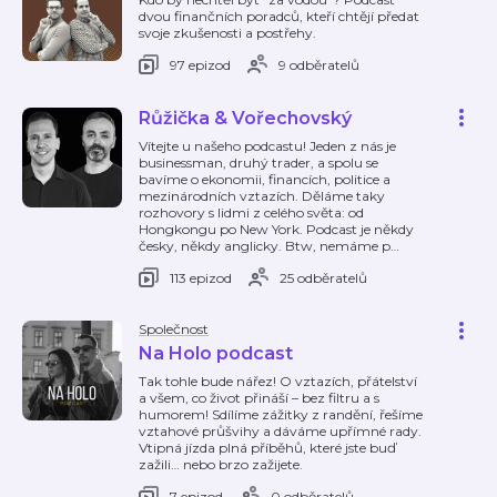
dvou finančních poradců, kteří chtějí předat
svoje zkušenosti a postřehy.
97 epizod
9 odběratelů
Růžička & Vořechovský
Vítejte u našeho podcastu! Jeden z nás je
businessman, druhý trader, a spolu se
bavíme o ekonomii, financích, politice a
mezinárodních vztazích. Děláme taky
rozhovory s lidmi z celého světa: od
Hongkongu po New York. Podcast je někdy
česky, někdy anglicky. Btw, nemáme p
…
113 epizod
25 odběratelů
Společnost
Na Holo podcast
Tak tohle bude nářez! O vztazích, přátelství
a všem, co život přináší – bez filtru a s
humorem! Sdílíme zážitky z randění, řešíme
vztahové průšvihy a dáváme upřímné rady.
Vtipná jízda plná příběhů, které jste buď
zažili… nebo brzo zažijete.
7 epizod
0 odběratelů