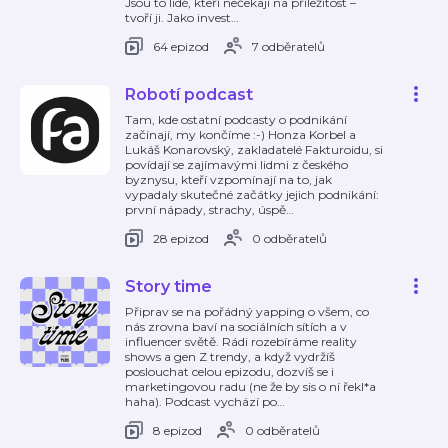
Jsou to lidé, kteří nečekají na příležitost –
tvoří ji. Jako invest
…
64 epizod
7 odběratelů
Robotí podcast
Tam, kde ostatní podcasty o podnikání
začínají, my končíme :-) Honza Korbel a
Lukáš Konarovský, zakladatelé Fakturoidu, si
povídají se zajímavými lidmi z českého
byznysu, kteří vzpomínají na to, jak
vypadaly skutečné začátky jejich podnikání:
první nápady, strachy, úspě
…
28 epizod
0 odběratelů
Story time
Připrav se na pořádný yapping o všem, co
nás zrovna baví na sociálních sítích a v
influencer světě. Rádi rozebíráme reality
shows a gen Z trendy, a když vydržíš
poslouchat celou epizodu, dozvíš se i
marketingovou radu (ne že by sis o ní řekl*a
haha). Podcast vychází po
…
8 epizod
0 odběratelů