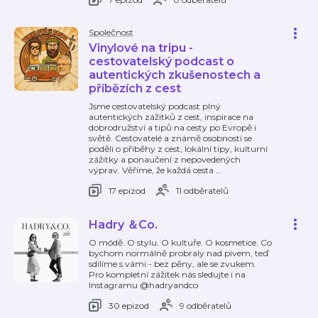
Společnost
Vinylové na tripu -
cestovatelský podcast o
autentických zkušenostech a
příbězích z cest
Jsme cestovatelský podcast plný
autentických zážitků z cest, inspirace na
dobrodružství a tipů na cesty po Evropě i
světě. Cestovatelé a známě osobnosti se
poděli o příběhy z cest, lokální tipy, kulturní
zážitky a ponaučení z nepovedených
výprav. Věříme, že každá cesta
…
17 epizod
11 odběratelů
Hadry ＆Co.
O módě. O stylu. O kultuře. O kosmetice. Co
bychom normálně probraly nad pivem, teď
sdílíme s vámi - bez pěny, ale se zvukem.
Pro kompletní zážitek nás sledujte i na
Instagramu @hadryandco
30 epizod
9 odběratelů