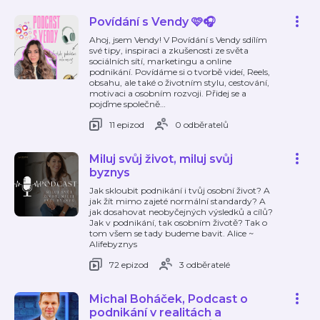
Povídání s Vendy 🩷🎧
Ahoj, jsem Vendy! V Povídání s Vendy sdílím
své tipy, inspiraci a zkušenosti ze světa
sociálních sítí, marketingu a online
podnikání. Povídáme si o tvorbě videí, Reels,
obsahu, ale také o životním stylu, cestování,
motivaci a osobním rozvoji. Přidej se a
pojďme společně
…
11 epizod
0 odběratelů
Miluj svůj život, miluj svůj
byznys
Jak skloubit podnikání i tvůj osobní život? A
jak žít mimo zajeté normální standardy? A
jak dosahovat neobyčejných výsledků a cílů?
Jak v podnikání, tak osobním životě? Tak o
tom všem se tady budeme bavit. Alice ~
Alifebyznys
72 epizod
3 odběratelé
Michal Boháček, Podcast o
podnikání v realitách a