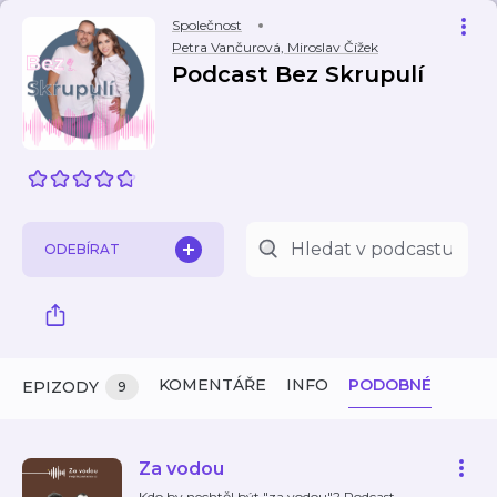
Společnost
Petra Vančurová, Miroslav Čížek
Podcast Bez Skrupulí
ODEBÍRAT
KOMENTÁŘE
INFO
PODOBNÉ
EPIZODY
9
Za vodou
Kdo by nechtěl být "za vodou"? Podcast