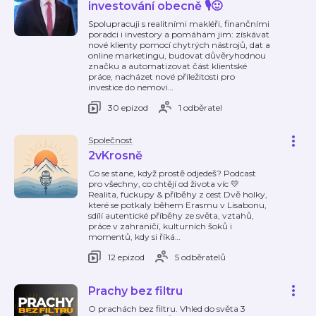
investování obecně 🎙️🙂
Spolupracuji s realitními makléři, finančními
poradci i investory a pomáhám jim: získávat
nové klienty pomocí chytrých nástrojů, dat a
online marketingu, budovat důvěryhodnou
značku a automatizovat část klientské
práce, nacházet nové příležitosti pro
investice do nemovi
…
30 epizod
1 odběratel
Společnost
2vKrosně
Co se stane, když prostě odjedeš? Podcast
pro všechny, co chtějí od života víc 💛
Realita, fuckupy & příběhy z cest Dvě holky,
které se potkaly během Erasmu v Lisabonu,
sdílí autentické příběhy ze světa, vztahů,
práce v zahraničí, kulturních šoků i
momentů, kdy si říká
…
12 epizod
5 odběratelů
Prachy bez filtru
O prachách bez filtru. Vhled do světa 3