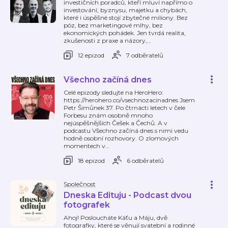
investičních poradců, kteří mluví napřímo o
investování, byznysu, majetku a chybách,
které i úspěšné stojí zbytečné miliony. Bez
póz, bez marketingové mlhy, bez
ekonomických pohádek. Jen tvrdá realita,
zkušenosti z praxe a názory,
…
12 epizod
7 odběratelů
Všechno začíná dnes
Celé epizody sledujte na HeroHero:
https://herohero.co/vsechnozacinadnes Jsem
Petr Šimůnek 37. Po čtrnácti letech v čele
Forbesu znám osobně mnoho
nejúspěšnějších Češek a Čechů. A v
podcastu Všechno začíná dnes s nimi vedu
hodně osobní rozhovory. O zlomových
momentech v
…
18 epizod
6 odběratelů
Společnost
Dneska Edituju - Podcast dvou
fotografek
Ahoj! Posloucháte Káťu a Máju, dvě
fotografky, které se věnují svatební a rodinné