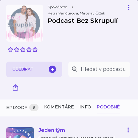
Společnost
Petra Vančurová, Miroslav Čížek
Podcast Bez Skrupulí
ODEBÍRAT
KOMENTÁŘE
INFO
PODOBNÉ
EPIZODY
9
Jeden tým
Sportovně-lifestylový videocast o soukromí