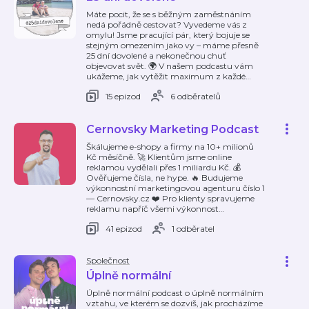
Máte pocit, že se s běžným zaměstnáním
nedá pořádně cestovat? Vyvedeme vás z
omylu! Jsme pracující pár, který bojuje se
stejným omezením jako vy – máme přesně
25 dní dovolené a nekonečnou chuť
objevovat svět. 🌍 V našem podcastu vám
ukážeme, jak vytěžit maximum z každé
…
15 epizod
6 odběratelů
Cernovsky Marketing Podcast
Škálujeme e-shopy a firmy na 10+ milionů
Kč měsíčně. 🚀 Klientům jsme online
reklamou vydělali přes 1 miliardu Kč. 💰
Ověřujeme čísla, ne hype. 🔥 Budujeme
výkonnostní marketingovou agenturu číslo 1
— Cernovsky.cz ❤️ Pro klienty spravujeme
reklamu napříč všemi výkonnost
…
41 epizod
1 odběratel
Společnost
Úplně normální
Úplně normální podcast o úplně normálním
vztahu, ve kterém se dozvíš, jak procházíme