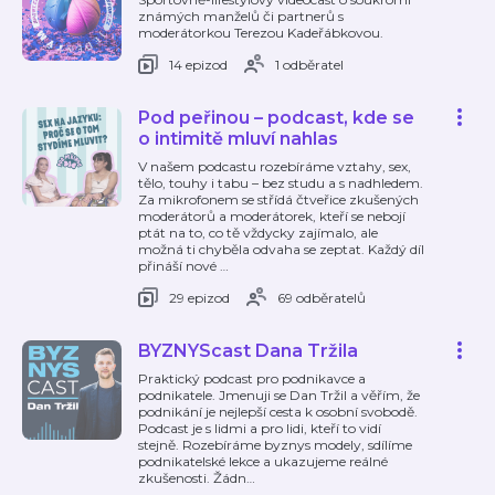
známých manželů či partnerů s
moderátorkou Terezou Kadeřábkovou.
14 epizod
1 odběratel
Pod peřinou – podcast, kde se
o intimitě mluví nahlas
V našem podcastu rozebíráme vztahy, sex,
tělo, touhy i tabu – bez studu a s nadhledem.
Za mikrofonem se střídá čtveřice zkušených
moderátorů a moderátorek, kteří se nebojí
ptát na to, co tě vždycky zajímalo, ale
možná ti chyběla odvaha se zeptat. Každý díl
přináší nové
…
29 epizod
69 odběratelů
BYZNYScast Dana Tržila
Praktický podcast pro podnikavce a
podnikatele. Jmenuji se Dan Tržil a věřím, že
podnikání je nejlepší cesta k osobní svobodě.
Podcast je s lidmi a pro lidi, kteří to vidí
stejně. Rozebíráme byznys modely, sdílíme
podnikatelské lekce a ukazujeme reálné
zkušenosti. Žádn
…