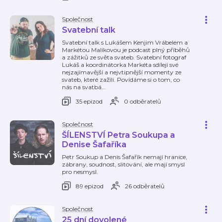
Společnost
Svatební talk
Svatební talk s Lukášem Kenjim Vrábelem a
Markétou Malíkovou je podcast plný příběhů
a zážitků ze světa svateb. Svatební fotograf
Lukáš a koordinátorka Markéta sdílejí své
nejzajímavější a nejvtipnější momenty ze
svateb, které zažili. Povídáme si o tom, co
nás na svatbá
…
35 epizod
0 odběratelů
Společnost
ŠÍLENSTVÍ Petra Soukupa a
Denise Šafaříka
Petr Soukup a Denis Šafařík nemají hranice,
zábrany, soudnost, slitování, ale mají smysl
pro nesmysl.
89 epizod
26 odběratelů
Společnost
25 dní dovolené