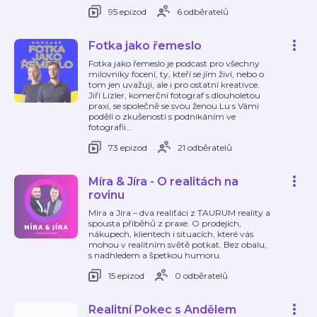
95 epizod
6 odběratelů
Fotka jako řemeslo
Fotka jako řemeslo je podcast pro všechny
milovníky focení, ty, kteří se jím živí, nebo o
tom jen uvažují, ale i pro ostatní kreativce.
Jiří Lízler, komerční fotograf s dlouholetou
praxí, se společně se svou ženou Lu s Vámi
podělí o zkušenosti s podnikáním ve
fotografii
…
73 epizod
21 odběratelů
Míra & Jíra - O realitách na
rovinu
Míra a Jíra – dva realiťáci z TAURUM reality a
spousta příběhů z praxe. O prodejích,
nákupech, klientech i situacích, které vás
mohou v realitním světě potkat. Bez obalu,
s nadhledem a špetkou humoru.
15 epizod
0 odběratelů
Realitní Pokec s Andělem