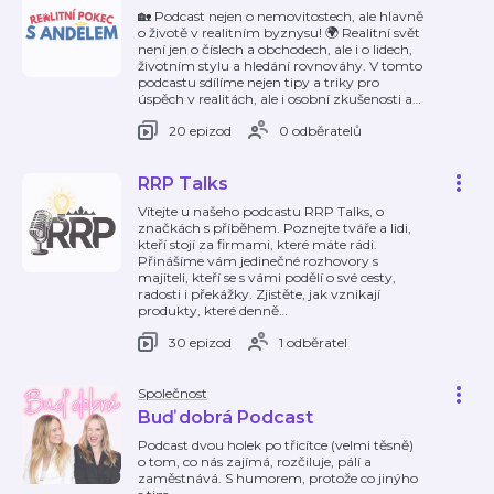
🏡 Podcast nejen o nemovitostech, ale hlavně
o životě v realitním byznysu! 🌍 Realitní svět
není jen o číslech a obchodech, ale i o lidech,
životním stylu a hledání rovnováhy. V tomto
podcastu sdílíme nejen tipy a triky pro
úspěch v realitách, ale i osobní zkušenosti a
…
20 epizod
0 odběratelů
RRP Talks
Vítejte u našeho podcastu RRP Talks, o
značkách s příběhem. Poznejte tváře a lidi,
kteří stojí za firmami, které máte rádi.
Přinášíme vám jedinečné rozhovory s
majiteli, kteří se s vámi podělí o své cesty,
radosti i překážky. Zjistěte, jak vznikají
produkty, které denně
…
30 epizod
1 odběratel
Společnost
Buď dobrá Podcast
Podcast dvou holek po třicítce (velmi těsně)
o tom, co nás zajímá, rozčiluje, pálí a
zaměstnává. S humorem, protože co jinýho