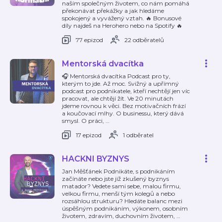
naším společným životem, co nám pomáhá
překonávat překážky a jak hledáme
spokojený a vyvážený vztah. 🔥 Bonusové
díly najdeš na Herohero nebo na Spotify 🔥
77 epizod
22 odběratelů
Mentorská dvacítka
🎧 Mentorská dvacítka Podcast pro ty,
kterým to jde. Až moc. Svižný a upřímný
podcast pro podnikatele, kteří nechtějí jen víc
pracovat, ale chtějí žít. Ve 20 minutách
jdeme rovnou k věci. Bez motivačních frází
a koučovací mlhy. O businessu, který dává
smysl. O práci,
…
17 epizod
1 odběratel
HACKNI BYZNYS
Jan Měšťánek Podnikáte, s podnikáním
začínáte nebo jste již zkušený byznys
matador? Vedete sami sebe, malou firmu,
velkou firmu, menší tým kolegů a nebo
rozsáhlou strukturu? Hledáte balanc mezi
úspěšným podnikáním, výkonem, osobním
životem, zdravím, duchovním životem,
…