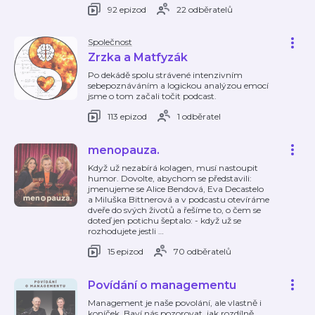
92 epizod
22 odběratelů
Společnost
Zrzka a Matfyzák
Po dekádě spolu strávené intenzivním
sebepoznáváním a logickou analýzou emocí
jsme o tom začali točit podcast.
113 epizod
1 odběratel
menopauza.
Když už nezabírá kolagen, musí nastoupit
humor. Dovolte, abychom se představili:
jmenujeme se Alice Bendová, Eva Decastelo
a Miluška Bittnerová a v podcastu otevíráme
dveře do svých životů a řešíme to, o čem se
doteď jen potichu šeptalo: - když už se
rozhodujete jestli
…
15 epizod
70 odběratelů
Povídání o managementu
Management je naše povolání, ale vlastně i
koníček. Baví nás pozorovat, jak rozdílně