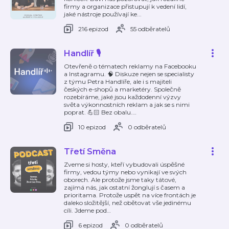
firmy a organizace přistupují k vedení lidí,
jaké nástroje používají ke...
216 epizod
55 odběratelů
Handlíř 🎙️
Otevřeně o tématech reklamy na Facebooku
a Instagramu. 🧠 Diskuze nejen se specialisty
z týmu Petra Handlíře, ale i s majiteli
českých e-shopů a marketéry. Společně
rozebíráme, jaké jsou každodenní výzvy
světa výkonnostních reklam a jak se s nimi
poprat. 💪🏻 Bez obalu.
…
10 epizod
0 odběratelů
Třetí Směna
Zveme si hosty, kteří vybudovali úspěšné
firmy, vedou týmy nebo vynikají ve svých
oborech. Ale protože jsme taky tátové,
zajímá nás, jak ostatní žonglují s časem a
prioritama. Protože uspět na více frontách je
daleko složitější, než obětovat vše jedinému
cíli. Jdeme pod
…
6 epizod
0 odběratelů