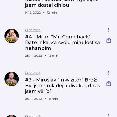
jsem dostal cihlou
9. 12. 2022
12 min
O epizodě
#4 - Milan "Mr. Comeback"
Ďatelinka: Za svoju minulosť sa
nehanbím
28. 11. 2022
12 min
O epizodě
#3 - Miroslav "Inkvizitor" Brož:
Byl jsem mladej a divokej, dnes
jsem věřící
28. 11. 2022
15 min
O epizodě