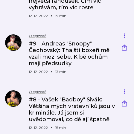
největší fanoušek. Čím víc
vyhrávám, tím víc roste
12. 12. 2022
19 min
O epizodě
#9 - Andreas "Snoopy"
Čechovský: Thajští boxeři mě
vzali mezi sebe. K bělochům
mají předsudky
12. 12. 2022
13 min
O epizodě
#8 - Vašek "Badboy" Sivák:
Většina mých vrstevníků jsou v
kriminále. Já jsem si
uvědomoval, co dělají špatně
12. 12. 2022
15 min