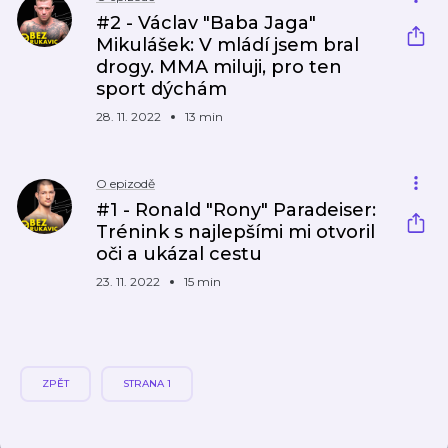
#2 - Václav "Baba Jaga"
Mikulášek: V mládí jsem bral
drogy. MMA miluji, pro ten
sport dýchám
28. 11. 2022
13 min
O epizodě
#1 - Ronald "Rony" Paradeiser:
Trénink s najlepšími mi otvoril
oči a ukázal cestu
23. 11. 2022
15 min
ZPĚT
STRANA 1