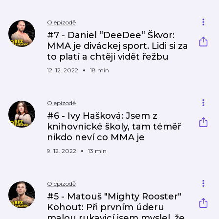
O epizodě
#7 - Daniel “DeeDee“ Škvor:
MMA je diváckej sport. Lidi si za
to platí a chtějí vidět řežbu
12. 12. 2022
18 min
O epizodě
#6 - Ivy Hašková: Jsem z
knihovnické školy, tam téměř
nikdo neví co MMA je
9. 12. 2022
13 min
O epizodě
#5 - Matouš "Mighty Rooster"
Kohout: Při prvním úderu
malou rukavicí jsem myslel, že