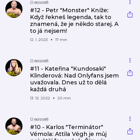
O epizodě
#12 - Petr "Monster" Kníže:
Když řekneš legenda, tak to
znamená, že je někdo starej. A
to já nejsem!
12. 1. 2023
17 min
O epizodě
#11 - Kateřina "Kundosaki"
Klinderová: Nad Onlyfans jsem
uvažovala. Dnes už to dělá
každá druhá
13. 12. 2022
20 min
O epizodě
#10 - Karlos "Terminátor"
Vémola: Attila Végh je můj