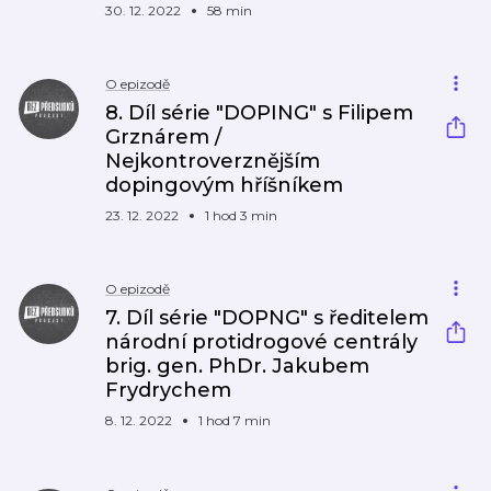
30. 12. 2022
58 min
O epizodě
8. Díl série "DOPING" s Filipem
Grznárem /
Nejkontroverznějším
dopingovým hříšníkem
23. 12. 2022
1 hod 3 min
O epizodě
7. Díl série "DOPNG" s ředitelem
národní protidrogové centrály
brig. gen. PhDr. Jakubem
Frydrychem
8. 12. 2022
1 hod 7 min