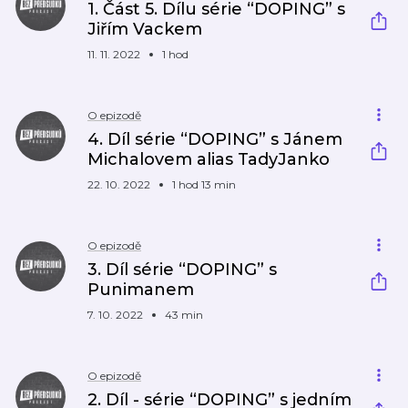
1. Část 5. Dílu série “DOPING” s
Jiřím Vackem
11. 11. 2022
1 hod
O epizodě
4. Díl série “DOPING” s Jánem
Michalovem alias TadyJanko
22. 10. 2022
1 hod 13 min
O epizodě
3. Díl série “DOPING” s
Punimanem
7. 10. 2022
43 min
O epizodě
2. Díl - série “DOPING” s jedním