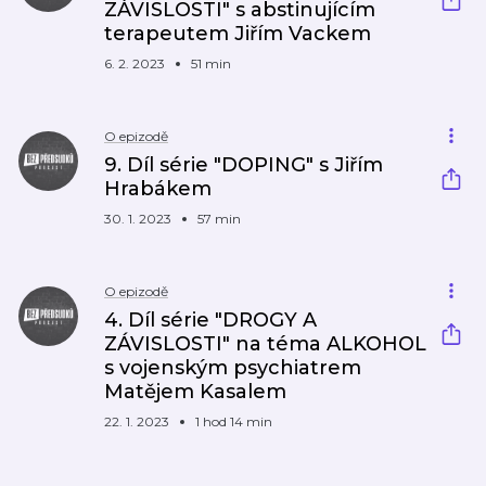
ZÁVISLOSTI" s abstinujícím
terapeutem Jiřím Vackem
6. 2. 2023
51 min
O epizodě
9. Díl série "DOPING" s Jiřím
Hrabákem
30. 1. 2023
57 min
O epizodě
4. Díl série "DROGY A
ZÁVISLOSTI" na téma ALKOHOL
s vojenským psychiatrem
Matějem Kasalem
22. 1. 2023
1 hod 14 min