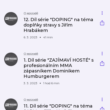
O epizodě
12. Díl série "DOPING" na téma
doplňky stravy s Jiřím
Hrabákem
6. 3. 2023
41 min
O epizodě
1. Díl série "ZAJÍMAVÍ HOSTÉ" s
profesionálním MMA
zápasníkem Dominikem
Humburgerem
3. 3. 2023
1 hod 6 min
O epizodě
11. Díl série "DOPING" na téma