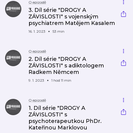
O epizodě
3. Díl série "DROGY A
ZÁVISLOSTI" s vojenským
psychiatrem Matějem Kasalem
16. 1. 2023
53 min
O epizodě
2. Díl série "DROGY A
ZÁVISLOSTI" s adiktologem
Radkem Němcem
9. 1. 2023
1 hod 11 min
O epizodě
1. Díl série "DROGY A
ZÁVISLOSTI" s
psychoterapeutkou PhDr.
Kateřinou Marklovou