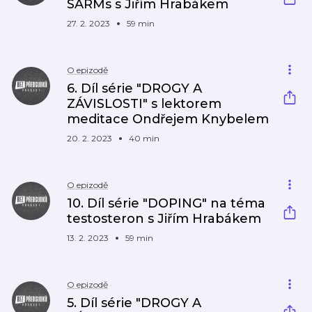
SARMs s Jiřím Hrabákem
27. 2. 2023
59 min
O epizodě
6. Díl série "DROGY A
ZÁVISLOSTI" s lektorem
meditace Ondřejem Knybelem
20. 2. 2023
40 min
O epizodě
10. Díl série "DOPING" na téma
testosteron s Jiřím Hrabákem
13. 2. 2023
59 min
O epizodě
5. Díl série "DROGY A