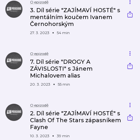
O epizodě
3. Díl série "ZAJÍMAVÍ HOSTÉ" s
mentálním koučem Ivanem
Černohorským
27. 3. 2023
54 min
O epizodě
7. Díl série "DROGY A
ZÁVISLOSTI" s Jánem
Michalovem alias
20. 3. 2023
55 min
O epizodě
2. Díl série "ZAJÍMAVÍ HOSTÉ" s
Clash Of The Stars zápasníkem
Fayne
10. 3. 2023
39 min