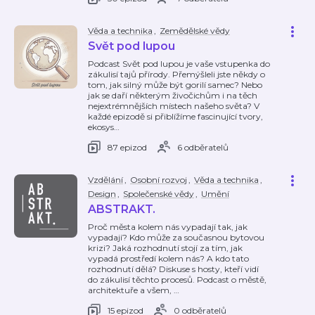
Věda a technika
,
Zemědělské vědy
Svět pod lupou
Podcast Svět pod lupou je vaše vstupenka do
zákulisí tajů přírody. Přemýšleli jste někdy o
tom, jak silný může být gorilí samec? Nebo
jak se daří některým živočichům i na těch
nejextrémnějších místech našeho světa? V
každé epizodě si přiblížíme fascinující tvory,
ekosys
…
87 epizod
6 odběratelů
Vzdělání
,
Osobní rozvoj
,
Věda a technika
,
Design
,
Společenské vědy
,
Umění
ABSTRAKT.
Proč města kolem nás vypadají tak, jak
vypadají? Kdo může za současnou bytovou
krizi? Jaká rozhodnutí stojí za tím, jak
vypadá prostředí kolem nás? A kdo tato
rozhodnutí dělá? Diskuse s hosty, kteří vidí
do zákulisí těchto procesů. Podcast o městě,
architektuře a všem,
…
15 epizod
0 odběratelů