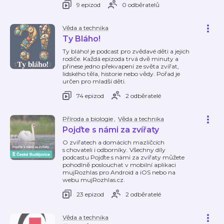
9 epizod
0 odběratelů
Věda a technika
Ty Bláho!
Ty bláho! je podcast pro zvědavé děti a jejich
rodiče. Každá epizoda trvá dvě minuty a
přinese jedno překvapení ze světa zvířat,
lidského těla, historie nebo vědy. Pořad je
určen pro mladší děti.
74 epizod
2 odběratelé
Příroda a biologie
,
Věda a technika
Pojďte s námi za zvířaty
O zvířatech a domácích mazlíčcích
s chovateli i odborníky. Všechny díly
podcastu Pojďte s námi za zvířaty můžete
pohodlně poslouchat v mobilní aplikaci
mujRozhlas pro Android a iOS nebo na
webu mujRozhlas.cz.
23 epizod
2 odběratelé
Věda a technika