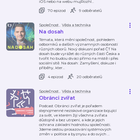
iOS nebo na webu mujRozhl
…
70 epizod
9 odběratelů
Společnost
,
Věda a technika
Na dosah
Témata, která mění společnost, pohledem
odborníků a dalších významných osobností
různých oborů. Nový diskusní pořad ČT Na
dosah bude vyrážet do různých částí Česka a
tvořit ho budou diváci přímo na místě i přes
sociální sítě. Na dosah: Zamyšlení, diskuze i
příběhy, kter
…
4 epizod
20 odběratelů
Společnost
,
Věda a technika
Obránci zvířat
Podcast Obránci zvířat je pořadem
stejnojmenné neziskové organizace bojující
za svět, ve kterém žijí všechna zvířata
důstojně a bez utrpení, a kde je jejich
ochrana základní hodnotou společnosti.
Jdeme cestou prosazování systémových
změn v politice a byznysu a do svých
…