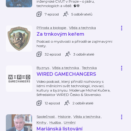
inženýrské ČVUT v Praze – o jádru,
technologiích a vědě. 🧠☢️
7 epizod
5 odběratelů
Příroda a biologie
,
Věda a technika
Za trnkovým keřem
Podcast o myslivosti a přírodě se zajímavými
hosty.
32 epizod
3 odběratelé
Byznys
,
Věda a technika
,
Technika
WIRED GAMECHANGERS
Video podcast, který přináší rozhovory s
lidmi měnícími svět technologií, inovací,
kultury a byznysu. Moderuje Michal Kučera,
šéfredaktor WIRED Česko & Slovensko.
12 epizod
2 odběratelé
Společnost
,
Historie
,
Věda a technika
,
Knihy
,
Hudba
,
Umění
Mariánská listování