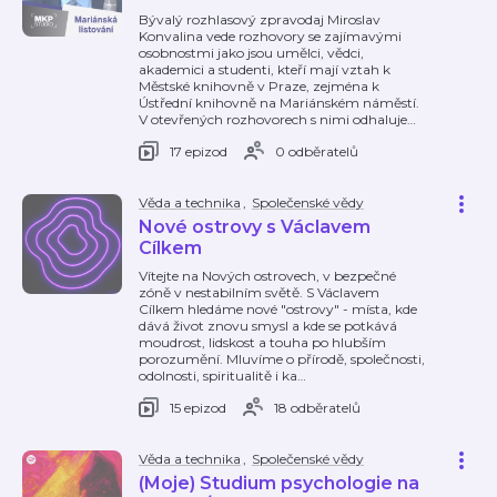
Bývalý rozhlasový zpravodaj Miroslav
Konvalina vede rozhovory se zajímavými
osobnostmi jako jsou umělci, vědci,
akademici a studenti, kteří mají vztah k
Městské knihovně v Praze, zejména k
Ústřední knihovně na Mariánském náměstí.
V otevřených rozhovorech s nimi odhaluje
…
17 epizod
0 odběratelů
Věda a technika
,
Společenské vědy
Nové ostrovy s Václavem
Cílkem
Vítejte na Nových ostrovech, v bezpečné
zóně v nestabilním světě. S Václavem
Cílkem hledáme nové "ostrovy" - místa, kde
dává život znovu smysl a kde se potkává
moudrost, lidskost a touha po hlubším
porozumění. Mluvíme o přírodě, společnosti,
odolnosti, spiritualitě i ka
…
15 epizod
18 odběratelů
Věda a technika
,
Společenské vědy
(Moje) Studium psychologie na