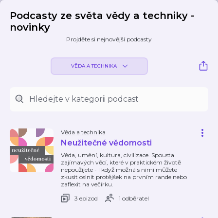
Podcasty ze světa vědy a techniky -
novinky
Projděte si nejnovější podcasty
VĚDA A TECHNIKA
Věda a technika
Neužitečné vědomosti
Věda, umění, kultura, civilizace. Spousta
zajímavých věcí, které v praktickém životě
nepoužijete - i když možná s nimi můžete
zkusit oslnit protějšek na prvním rande nebo
zaflexit na večírku.
3 epizod
1 odběratel