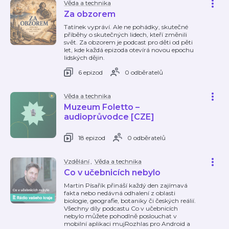
Věda a technika
Za obzorem
Tatínek vypráví. Ale ne pohádky, skutečné
příběhy o skutečných lidech, kteří změnili
svět. Za obzorem je podcast pro děti od pěti
let, kde každá epizoda otevírá novou epochu
lidských dějin.
6 epizod
0 odběratelů
Věda a technika
Muzeum Foletto –
audioprůvodce [CZE]
18 epizod
0 odběratelů
Vzdělání
,
Věda a technika
Co v učebnicích nebylo
Martin Písařík přináší každý den zajímavá
fakta nebo nedávná odhalení z oblasti
biologie, geografie, botaniky či českých reálií.
Všechny díly podcastu Co v učebnicích
nebylo můžete pohodlně poslouchat v
mobilní aplikaci mujRozhlas pro Android a