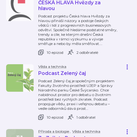
ČESKÁ HLAVA Hvězdy za
hlavou
Podcast projektu Česká hlava Hvězdy za
hlavou přináší názory a postoje českých
vědců i lidí z progresivních businessových
odvětví. Společně hledáme podstatné směry,
trendy a cíle, ke kterým dnešní Česká
republika v rámci výzkumu a vývoje
směřuje a nebo by měla směřovat.
…
10 epizod
2 odběratelé
Věda a technika
Podcast Zelený čaj
Podcast Zelený čaj je společným projektem
Fakulty životního prostředí UJEP a Správy
Národního parku České Švýcarsko. Chce
nabídnout prostor pro debatu o životním
prostředí bez rychlých zkratek. Podcast
propojuje vědu, praxi i veřejnou debatu –
vedle odborníků dává prost
…
10 epizod
1 odběratel
Příroda a biologie
,
Věda a technika