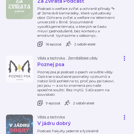
Za Zvířata Podcast
Podcast o welfare zvířat a ochraně přírody 🐾
🌿 Jsme dvě kamarádky, které vystudovaly
obor Ochrana zvířat a welfare na Veterinární
univerzitě v Brně. Srozumitelně
vysvětlujeme témata, o kterých se často
mluví zjednodušeně, bez kontextu a
emotivně. Vycházíme z odbornýc
…
16 epizod
2 odběratelé
Věda a technika
,
Zemědělské vědy
Poznej psa
Poznej psa je podcast o psech ve světle vědy.
Opírá se o současné poznatky výzkumů a
nabízí širší pohled na to, proč jsou psi takoví,
jací jsou — a co to znamená pro naše
společné soužití. Bez mýtů. S důrazem na
souvislosti.
9 epizod
2 odběratelé
Věda a technika
V jádru dobrý
Podcast Fakulty jaderné a fyzikálně