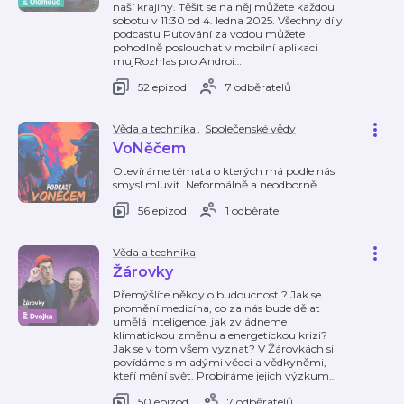
naší krajiny. Těšit se na něj můžete každou
sobotu v 11:30 od 4. ledna 2025. Všechny díly
podcastu Putování za vodou můžete
pohodlně poslouchat v mobilní aplikaci
mujRozhlas pro Androi
…
52 epizod
7 odběratelů
Věda a technika
,
Společenské vědy
VoNěčem
Otevíráme témata o kterých má podle nás
smysl mluvit. Neformálně a neodborně.
56 epizod
1 odběratel
Věda a technika
Žárovky
Přemýšlíte někdy o budoucnosti? Jak se
promění medicína, co za nás bude dělat
umělá inteligence, jak zvládneme
klimatickou změnu a energetickou krizi?
Jak se v tom všem vyznat? V Žárovkách si
povídáme s mladými vědci a vědkyněmi,
kteří mění svět. Probíráme jejich výzkum
…
50 epizod
7 odběratelů