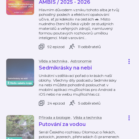
AMBIS / 2025 - 2026
Hlavním důvodem vzniku tohoto alba je tvůj
pohodlný poslech a efektivní opakování
učiva, ať jsi kdekoliv na cestách 🚗. Místo
nudného čtení tě čeká výběr ze studijních
materiálů a veřejných zdrojů, namluvený
formou poutavých rozhovorů umělou
inteligencí. Malé varování
…
92 epizod
11 odběratelů
Věda a technika
,
Astronomie
Sedmikrásky na nebi
Unikátní vzdělávací pořad o krásách naší
oblohy. Všechny díly podcastu Sedmikrásky
na nebi můžete pohodlně poslouchat v
mobilní aplikaci mujRozhlas pro Android a
iOS nebo na webu mujRozhlas.cz.
24 epizod
5 odběratelů
Příroda a biologie
,
Věda a technika
Putování za vodou
Seriál Českého rozhlasu Olomouc o řekách,
potocích, jezerech, přehradách či pramenech