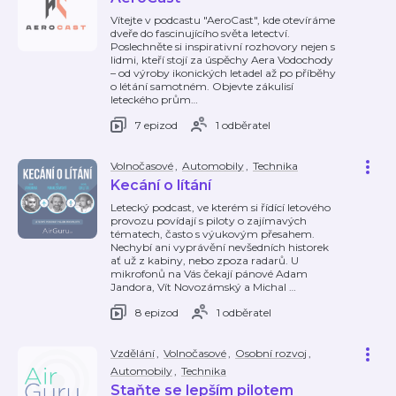
Vítejte v podcastu "AeroCast", kde otevíráme
dveře do fascinujícího světa letectví.
Poslechněte si inspirativní rozhovory nejen s
lidmi, kteří stojí za úspěchy Aera Vodochody
– od výroby ikonických letadel až po příběhy
o létání samotném. Objevte zákulisí
leteckého prům
…
7 epizod
1 odběratel
Volnočasové
,
Automobily
,
Technika
Kecání o lítání
Letecký podcast, ve kterém si řídící letového
provozu povídají s piloty o zajímavých
tématech, často s výukovým přesahem.
Nechybí ani vyprávění nevšedních historek
ať už z kabiny, nebo zpoza radarů. U
mikrofonů na Vás čekají pánové Adam
Jandora, Vít Novozámský a Michal
…
8 epizod
1 odběratel
Vzdělání
,
Volnočasové
,
Osobní rozvoj
,
Automobily
,
Technika
Staňte se lepším pilotem