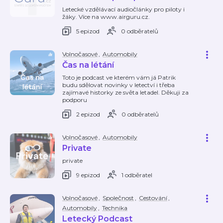
Letecké vzdělávací audiočlánky pro piloty i
žáky. Více na www.airguru.cz.
5 epizod
0 odběratelů
Volnočasové
,
Automobily
Čas na létání
Toto je podcast ve kterém vám já Patrik
budu sdělovat novinky v letectví i třeba
zajímavé historky ze světa letadel. Děkuji za
podporu
2 epizod
0 odběratelů
Volnočasové
,
Automobily
Private
private
9 epizod
1 odběratel
Volnočasové
,
Společnost
,
Cestování
,
Automobily
,
Technika
Letecký Podcast