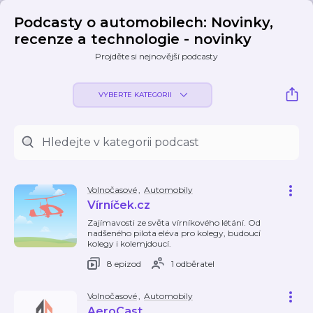
Podcasty o automobilech: Novinky,
recenze a technologie - novinky
Projděte si nejnovější podcasty
VYBERTE KATEGORII
Volnočasové
,
Automobily
Vírníček.cz
Zajímavosti ze světa vírníkového létání. Od
nadšeného pilota eléva pro kolegy, budoucí
kolegy i kolemjdoucí.
8 epizod
1 odběratel
Volnočasové
,
Automobily
AeroCast