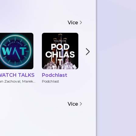
Více
WATCH TALKS
Podchlast
vtípečky se
R
zelím podcast
k
an Zachoval, Marek
Podchlast
Ondřej Cabal
Re
aňha
Více