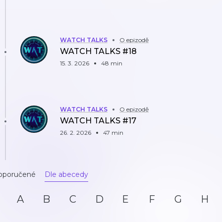
WATCH TALKS
O epizodě
WATCH TALKS #18
15. 3. 2026
48 min
WATCH TALKS
O epizodě
WATCH TALKS #17
26. 2. 2026
47 min
oporučené
Dle abecedy
A
B
C
D
E
F
G
H