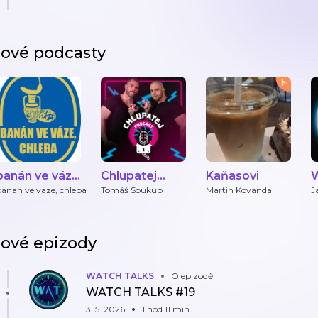
ové podcasty
banán ve váze,
Chlupatej
Kaňasovi
chleba
podcast
banan ve vaze, chleba
Tomáš Soukup
Martin Kovanda
J
V
ové epizody
WATCH TALKS
O epizodě
WATCH TALKS #19
3. 5. 2026
1 hod 11 min