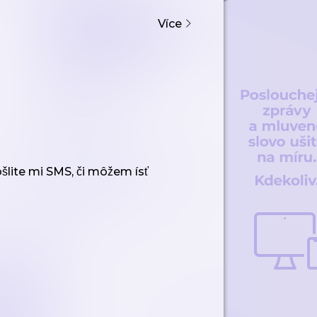
Více
̌lite mi SMS, či môžem ísť