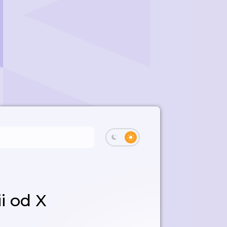
i od X