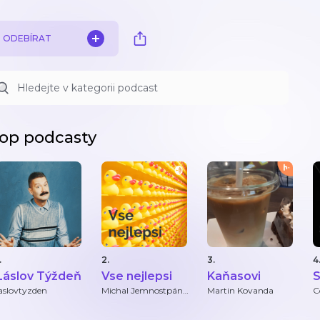
ODEBÍRAT
op podcasty
.
2.
3.
4
Láslov Týždeň
Vse nejlepsi
Kaňasovi
-
aslovtyzden
Michal Jemnostpán
Martin Kovanda
C
Kruška
d