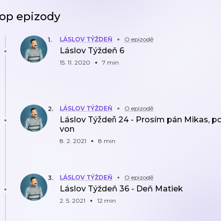
op epizody
LÁSLOV TÝŽDEŇ
O epizodě
1
.
Láslov Týždeň 6
15. 11. 2020
7 min
LÁSLOV TÝŽDEŇ
O epizodě
2
.
Láslov Týždeň 24 - Prosím pán Mikas, pos
von
8. 2. 2021
8 min
LÁSLOV TÝŽDEŇ
O epizodě
3
.
Láslov Týždeň 36 - Deň Matiek
2. 5. 2021
12 min