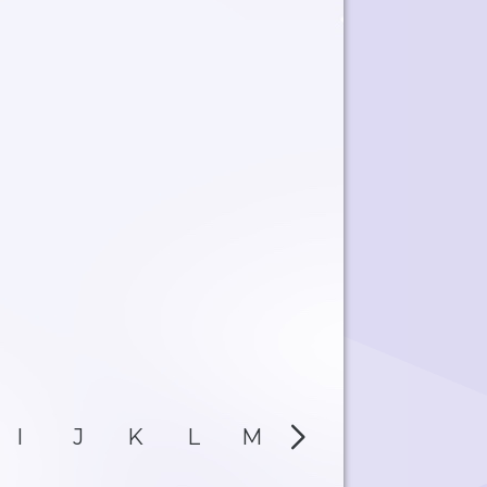
I
J
K
L
M
N
O
P