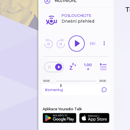
MŮJ PROFIL
T
POSLOUCHEJTE
Dnešní přehled
1.00
×
00:00
00:00
Komentuj
Aplikace Youradio Talk