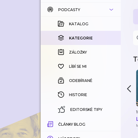
PODCASTY
KATALOG
KOUPENÉ
KATALOG
KATEGORIE
KATEGORIE
ZÁLOŽKY
ZÁLOŽKY
T
HISTORIE
LÍBÍ SE MI
ODEBÍRANÉ
HISTORIE
EDITORSKÉ TIPY
1
ČLÁNKY BLOG
l