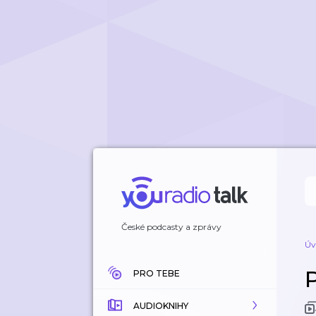
České podcasty a zprávy
Úv
PRO TEBE
AUDIOKNIHY