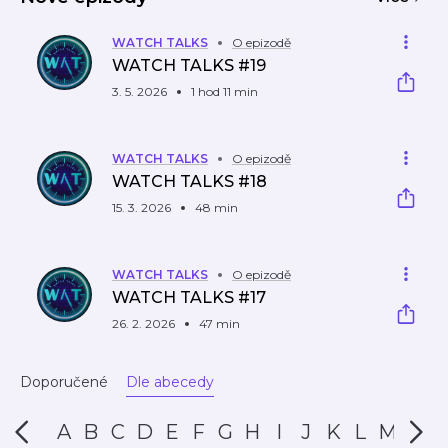
WATCH TALKS
O epizodě
WATCH TALKS #19
3. 5. 2026
1 hod 11 min
WATCH TALKS
O epizodě
WATCH TALKS #18
15. 3. 2026
48 min
WATCH TALKS
O epizodě
WATCH TALKS #17
26. 2. 2026
47 min
Doporučené
Dle abecedy
A
B
C
D
E
F
G
H
I
J
K
L
M
N