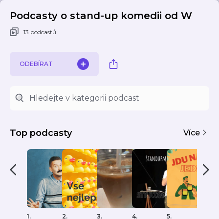
Podcasty o stand-up komedii od W
13 podcastů
ODEBÍRAT
Top podcasty
Více
1.
2.
3.
4.
5.
6.