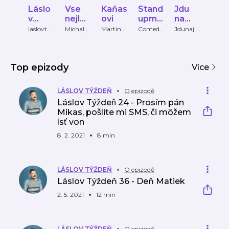
Láslo
Vse
Kaňas
Stand
Jdu
ban
v
nejlep
ovi
upme
na
ve
Týžd
si
nto -
jedno
váze
laslovtyz
Michal
Martin
Comedi
Jdunaje
bana
den
Jemnost
Kovanda
ante
dno
ve vaz
eň
Come
chl
pán
chleb
diant
a
Kruška
e de
Top epizody
Stand
Více
up
LÁSLOV TÝŽDEŇ
O epizodě
Láslov Týždeň 24 - Prosím pán
Mikas, pošlite mi SMS, či môžem
ísť von
8. 2. 2021
8 min
LÁSLOV TÝŽDEŇ
O epizodě
Láslov Týždeň 36 - Deň Matiek
2. 5. 2021
12 min
LÁSLOV TÝŽDEŇ
O epizodě