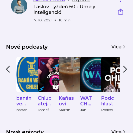
Láslov Týždeň 60 - Umelý
Inteligenció
17. 10. 2021
10 min
Nové podcasty
Více
banán
Chlup
Kaňas
WAT
Podc
vtíp
ve
atej
ovi
CH
hlast
ky s
váze,
podc
TALK
zel
banan
Tomáš
Martin
Jan
Podchla
Ondře
ve vaze,
Soukup
Kovanda
Zachova
st
Cabal
chleb
ast
S
pod
chleba
l, Marek
a
ast
Vaňha
Nové epizody
Více