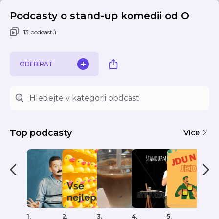
Podcasty o stand-up komedii od O
13 podcastů
ODEBÍRAT
Top podcasty
Více
1.
2.
3.
4.
5.
6.