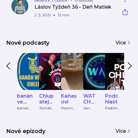
Láslov Týždeň 36 - Deň Matiek
2. 5. 2021
12 min
Nové podcasty
Více
banán
Chlup
Kaňas
WAT
Podc
vtíp
ve
atej
ovi
CH
hlast
ky s
váze,
podc
TALK
zel
banan
Tomáš
Martin
Jan
Podchla
Ondře
ve vaze,
Soukup
Kovanda
Zachova
st
Cabal
chleb
ast
S
pod
chleba
l, Marek
a
ast
Vaňha
Nové epizody
Více