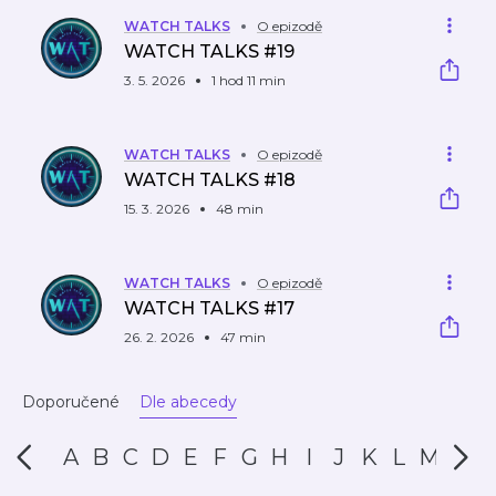
WATCH TALKS
O epizodě
WATCH TALKS #19
3. 5. 2026
1 hod 11 min
WATCH TALKS
O epizodě
WATCH TALKS #18
15. 3. 2026
48 min
WATCH TALKS
O epizodě
WATCH TALKS #17
26. 2. 2026
47 min
Doporučené
Dle abecedy
A
B
C
D
E
F
G
H
I
J
K
L
M
N