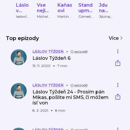
Láslo
Vse
Kaňas
Stand
Jdu
ban
v
nejlep
ovi
upme
na
ve
Týžd
si
nto -
jedno
váze
laslovtyz
Michal
Martin
Comedi
Jdunaje
bana
den
Jemnost
Kovanda
ante
dno
ve vaz
eň
Come
chl
pán
chleb
diant
a
Kruška
e de
Top epizody
Stand
Více
up
LÁSLOV TÝŽDEŇ
O epizodě
Láslov Týždeň 6
15. 11. 2020
7 min
LÁSLOV TÝŽDEŇ
O epizodě
Láslov Týždeň 24 - Prosím pán
Mikas, pošlite mi SMS, či môžem
ísť von
8. 2. 2021
8 min
LÁSLOV TÝŽDEŇ
O epizodě