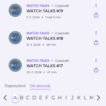
WATCH TALKS
O epizodě
WATCH TALKS #19
3. 5. 2026
1 hod 11 min
WATCH TALKS
O epizodě
WATCH TALKS #18
15. 3. 2026
48 min
WATCH TALKS
O epizodě
WATCH TALKS #17
26. 2. 2026
47 min
Doporučené
Dle abecedy
A
B
C
D
E
F
G
H
I
J
K
L
M
N