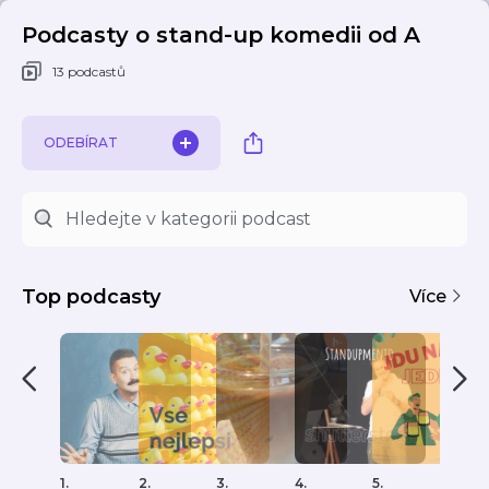
Podcasty o stand-up komedii od A
13 podcastů
ODEBÍRAT
Top podcasty
Více
1.
2.
3.
4.
5.
6.