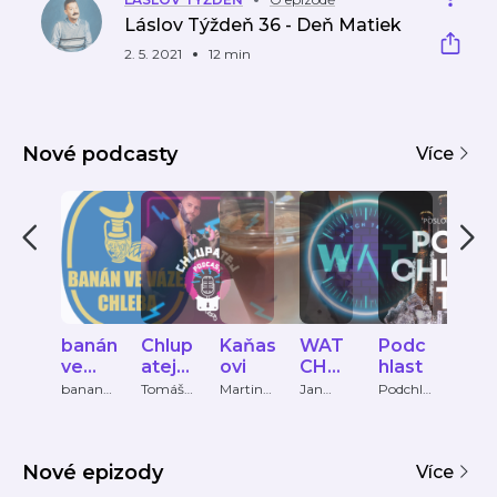
Láslov Týždeň 36 - Deň Matiek
2. 5. 2021
12 min
Nové podcasty
Více
banán
Chlup
Kaňas
WAT
Podc
vtíp
ve
atej
ovi
CH
hlast
ky s
váze,
podc
TALK
zel
banan
Tomáš
Martin
Jan
Podchla
Ondře
ve vaze,
Soukup
Kovanda
Zachova
st
Cabal
chleb
ast
S
pod
chleba
l, Marek
a
ast
Vaňha
Nové epizody
Více