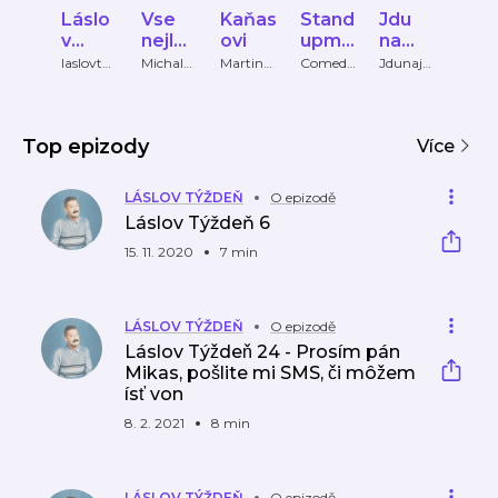
Láslo
Vse
Kaňas
Stand
Jdu
ban
v
nejlep
ovi
upme
na
ve
Týžd
si
nto -
jedno
váze
laslovtyz
Michal
Martin
Comedi
Jdunaje
bana
den
Jemnost
Kovanda
ante
dno
ve vaz
eň
Come
chl
pán
chleb
diant
a
Kruška
e de
Top epizody
Stand
Více
up
LÁSLOV TÝŽDEŇ
O epizodě
Láslov Týždeň 6
15. 11. 2020
7 min
LÁSLOV TÝŽDEŇ
O epizodě
Láslov Týždeň 24 - Prosím pán
Mikas, pošlite mi SMS, či môžem
ísť von
8. 2. 2021
8 min
LÁSLOV TÝŽDEŇ
O epizodě