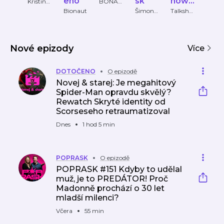
eno
sk
how
GØ
Kristina
BONAFI
Kůlová,
DE
Pansk
Bionaut
Šimon
Talksho
Evrop
Martin
GROUP
Holý,
w
2
á
Šec
Hana
Panská
Trojánko
vá
Nové epizody
Více
DOTOČENO
O epizodě
Novej & starej: Je megahitový
Spider-Man opravdu skvělý?
Rewatch Skryté identity od
Scorseseho retraumatizoval
Dnes
1 hod 5 min
POPRASK
O epizodě
POPRASK #151 Kdyby to udělal
muž, je to PREDÁTOR! Proč
Madonně prochází o 30 let
mladší milenci?
Včera
55 min