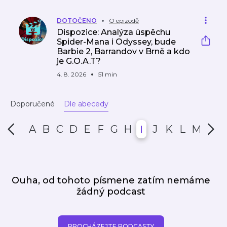
DOTOČENO
O epizodě
Dispozice: Analýza úspěchu
Spider-Mana i Odyssey, bude
Barbie 2, Barrandov v Brně a kdo
je G.O.A.T?
4. 8. 2026
51 min
Doporučené
Dle abecedy
A
B
C
D
E
F
G
H
I
J
K
L
M
N
Ouha, od tohoto písmene zatím nemáme
žádný podcast
PROCHÁZEJTE PODCASTY