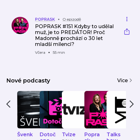
POPRASK
O epizodě
POPRASK #151 Kdyby to udělal
muž, je to PREDÁTOR! Proč
Madonně prochází o 30 let
mladší milenci?
Včera
55 min
Nové podcasty
Více
Švenk
Dotoč
Tvize
Popra
Talks
VER