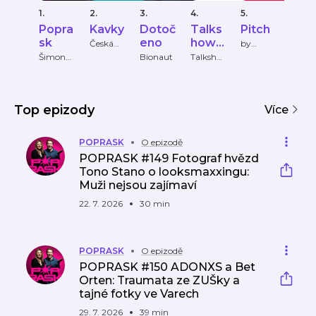
1.
2.
3.
4.
5.
6.
Popra
Kavky
Dotoč
Talks
Pitch
Vid
sk
eno
how
dro
Česká
by
televize
Krutart
Pansk
Šimon
Bionaut
Talksho
Ondře
Holý,
w
Pavlík
á
Hana
Panská
Jaku
Trojánko
Třešň
vá
Top epizody
Více
POPRASK
O epizodě
POPRASK #149 Fotograf hvězd
Tono Stano o looksmaxxingu:
Muži nejsou zajímaví
22. 7. 2026
30 min
POPRASK
O epizodě
POPRASK #150 ADONXS a Bet
Orten: Traumata ze ZUŠky a
tajné fotky ve Varech
29. 7. 2026
39 min