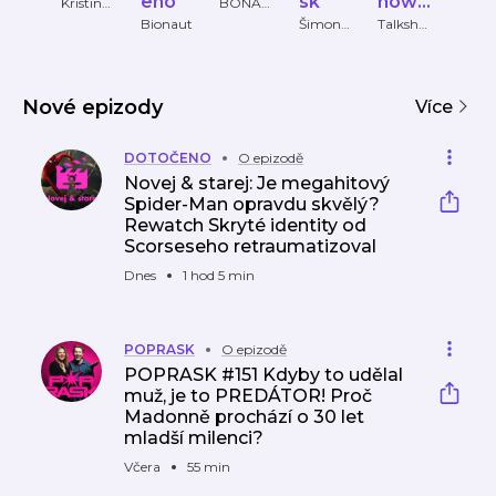
eno
sk
how
GØ
Kristina
BONAFI
Kůlová,
DE
Pansk
Bionaut
Šimon
Talksho
Evrop
Martin
GROUP
Holý,
w
2
á
Šec
Hana
Panská
Trojánko
vá
Nové epizody
Více
DOTOČENO
O epizodě
Novej & starej: Je megahitový
Spider-Man opravdu skvělý?
Rewatch Skryté identity od
Scorseseho retraumatizoval
Dnes
1 hod 5 min
POPRASK
O epizodě
POPRASK #151 Kdyby to udělal
muž, je to PREDÁTOR! Proč
Madonně prochází o 30 let
mladší milenci?
Včera
55 min