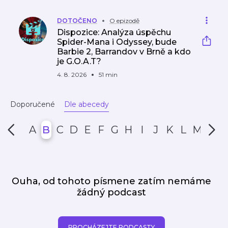
DOTOČENO
O epizodě
Dispozice: Analýza úspěchu
Spider-Mana i Odyssey, bude
Barbie 2, Barrandov v Brně a kdo
je G.O.A.T?
4. 8. 2026
51 min
Doporučené
Dle abecedy
A
B
C
D
E
F
G
H
I
J
K
L
M
N
Ouha, od tohoto písmene zatím nemáme
žádný podcast
PROCHÁZEJTE PODCASTY