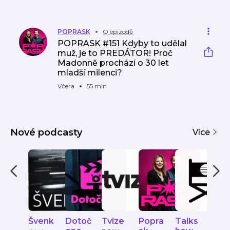
POPRASK
O epizodě
POPRASK #151 Kdyby to udělal
muž, je to PREDÁTOR! Proč
Madonně prochází o 30 let
mladší milenci?
Včera
55 min
Nové podcasty
Více
Švenk
Dotoč
Tvize
Popra
Talks
VER