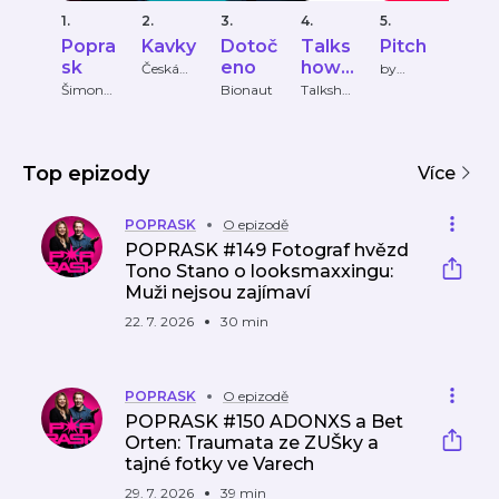
1.
2.
3.
4.
5.
6.
Popra
Kavky
Dotoč
Talks
Pitch
Vid
sk
eno
how
dro
Česká
by
televize
Krutart
Pansk
Šimon
Bionaut
Talksho
Ondře
Holý,
w
Pavlík
á
Hana
Panská
Jaku
Trojánko
Třešň
vá
Top epizody
Více
POPRASK
O epizodě
POPRASK #149 Fotograf hvězd
Tono Stano o looksmaxxingu:
Muži nejsou zajímaví
22. 7. 2026
30 min
POPRASK
O epizodě
POPRASK #150 ADONXS a Bet
Orten: Traumata ze ZUŠky a
tajné fotky ve Varech
29. 7. 2026
39 min