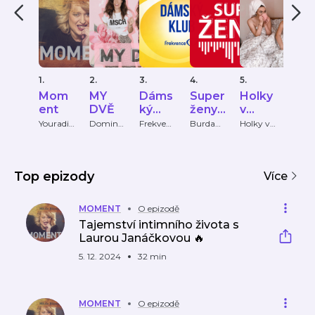
1.
2.
3.
4.
5.
6.
Mom
MY
Dáms
Super
Holky
Pri
ent
DVĚ
ký
ženy
v
HO
klub
Marie
čokol
OS
Youradio
Dominik
Frekven
Burda
Holky v
FTV
Talk
a
ce 1
Internati
čokolád
Prim
Claire
ádě
PY
Pokludo
onal CZ
ě
vá a
Ditta
Top epizody
Více
Zavřelov
á
MOMENT
O epizodě
Tajemství intimního života s
Laurou Janáčkovou 🔥
5. 12. 2024
32 min
MOMENT
O epizodě