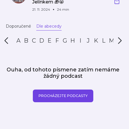
Jelínkem 🎁🤩
21. 11. 2024
24 min
Doporučené
Dle abecedy
A
B
C
D
E
F
G
H
I
J
K
L
M
N
Ouha, od tohoto písmene zatím nemáme
žádný podcast
PROCHÁZEJTE PODCASTY