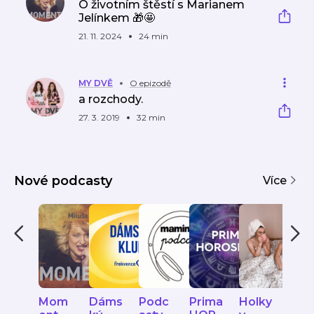
O životním štěstí s Marianem
Jelínkem 🎁🤩
21. 11. 2024
24 min
MY DVĚ
O epizodě
a rozchody.
27. 3. 2019
32 min
Nové podcasty
Více
Mom
Dáms
Podc
Prima
Holky
Sup