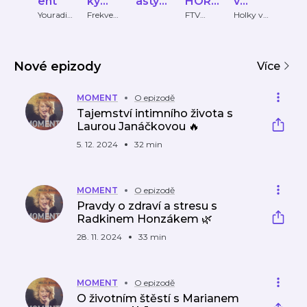
ent
ký
asty
HOR
v
žen
klub
Mami
OSKO
čokol
Mar
Youradio
Frekven
FTV
Holky v
Burd
Talk
ce 1
Prima
čokolád
Intern
nka.c
PY
ádě
Clai
ě
onal 
z
Nové epizody
Více
MOMENT
O epizodě
Tajemství intimního života s
Laurou Janáčkovou 🔥
5. 12. 2024
32 min
MOMENT
O epizodě
Pravdy o zdraví a stresu s
Radkinem Honzákem 🌿
28. 11. 2024
33 min
MOMENT
O epizodě
O životním štěstí s Marianem