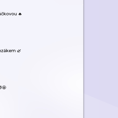
náčkovou 🔥
onzákem 🌿
🤩