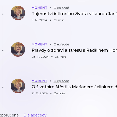
MOMENT
O epizodě
Tajemství intimního života s Laurou Ja
5. 12. 2024
32 min
MOMENT
O epizodě
Pravdy o zdraví a stresu s Radkinem H
28. 11. 2024
33 min
MOMENT
O epizodě
O životním štěstí s Marianem Jelínkem 
21. 11. 2024
24 min
oporučené
Dle abecedy