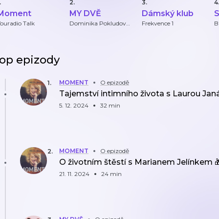
.
2.
3.
4
Moment
MY DVĚ
Dámský klub
S
M
ouradio Talk
Dominika Pokludová
Frekvence 1
B
a Ditta Zavřelová
C
op epizody
MOMENT
O epizodě
1
.
Tajemství intimního života s Laurou Ja
5. 12. 2024
32 min
MOMENT
O epizodě
2
.
O životním štěstí s Marianem Jelínkem 
21. 11. 2024
24 min