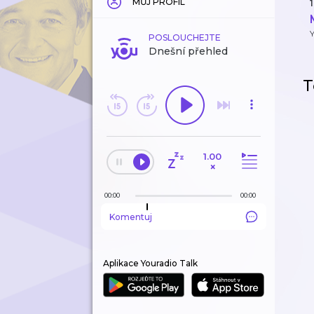
MŮJ PROFIL
1
Y
POSLOUCHEJTE
Dnešní přehled
T
1.00
×
00:00
00:00
Komentuj
Aplikace Youradio Talk