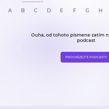
A
B
C
D
E
F
G
H
Ouha, od tohoto písmene zatím
podcast
PROCHÁZEJTE PODCASTY