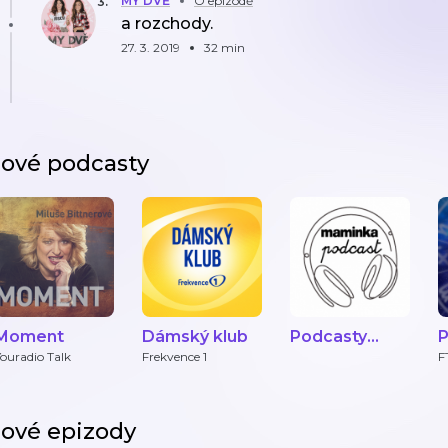
MY DVĚ
O epizodě
3
.
a rozchody.
27. 3. 2019
32 min
ové podcasty
Moment
Dámský klub
Podcasty
P
Maminka.cz
ouradio Talk
Frekvence 1
F
ové epizody