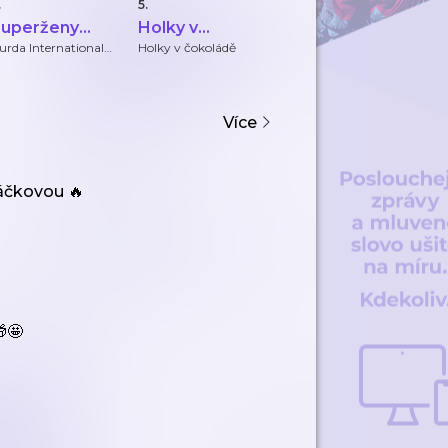
.
5.
6.
7.
uperženy
Holky v
Prima
P
arie Claire
čokoládě
HOROSKOPY
M
urda International
Holky v čokoládě
FTV Prima
Z
Více
náčkovou 🔥
🤩