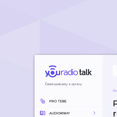
České podcasty a zprávy
Úv
P
PRO TEBE
AUDIOKNIHY