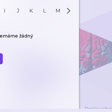
I
J
K
L
M
N
O
P
 nemáme žádný