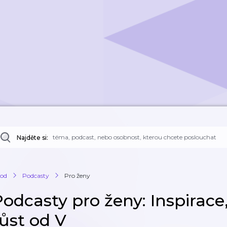
Najděte si:
od
Podcasty
Pro ženy
odcasty pro ženy: Inspirace,
růst od V