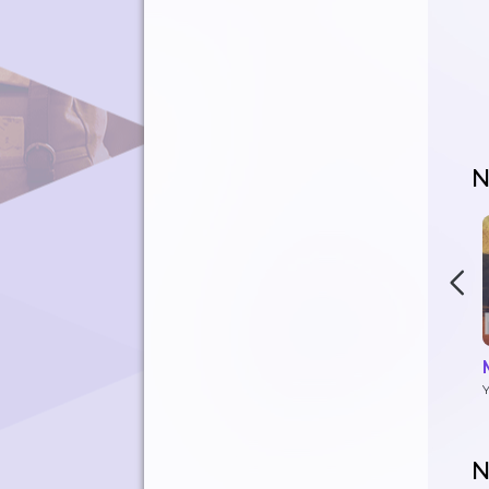
N
Y
N