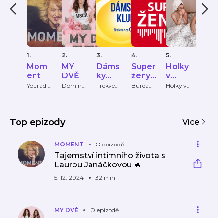
1.
2.
3.
4.
5.
6.
Mom
MY
Dáms
Super
Holky
Pri
ent
DVĚ
ký
ženy
v
HO
klub
Marie
čokol
OS
Youradio
Dominik
Frekven
Burda
Holky v
FTV
Talk
a
ce 1
Internati
čokolád
Prim
Claire
ádě
PY
Pokludo
onal CZ
ě
vá a
Ditta
Top epizody
Více
Zavřelov
á
MOMENT
O epizodě
Tajemství intimního života s
Laurou Janáčkovou 🔥
5. 12. 2024
32 min
MY DVĚ
O epizodě