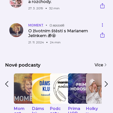
a rozchody.
27. 3. 2019
32 min
MOMENT
O epizodě
O životním štěstí s Marianem
Jelínkem 🎁🤩
21. 11. 2024
24 min
Nové podcasty
Více
Mom
Dáms
Podc
Prima
Holky
Sup