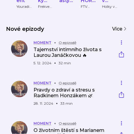
ent
ký
asty
HOR
v
žen
klub
Mami
OSKO
čokol
Mar
Youradio
Frekven
FTV
Holky v
Burd
Talk
ce 1
Prima
čokolád
Intern
nka.c
PY
ádě
Clai
ě
onal 
z
Nové epizody
Více
MOMENT
O epizodě
Tajemství intimního života s
Laurou Janáčkovou 🔥
5. 12. 2024
32 min
MOMENT
O epizodě
Pravdy o zdraví a stresu s
Radkinem Honzákem 🌿
28. 11. 2024
33 min
MOMENT
O epizodě
O životním štěstí s Marianem