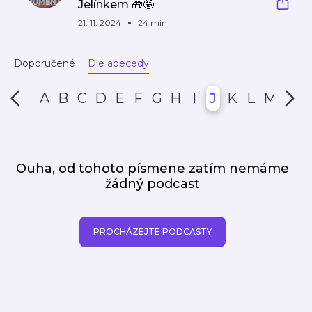
Jelínkem 🎁🤩
21. 11. 2024
24 min
Doporučené
Dle abecedy
A
B
C
D
E
F
G
H
I
J
K
L
M
N
Ouha, od tohoto písmene zatím nemáme
žádný podcast
PROCHÁZEJTE PODCASTY