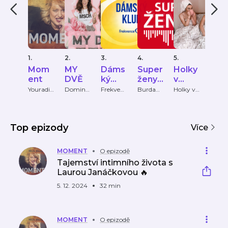
1.
2.
3.
4.
5.
6.
Mom
MY
Dáms
Super
Holky
Pri
ent
DVĚ
ký
ženy
v
HO
klub
Marie
čokol
OS
Youradio
Dominik
Frekven
Burda
Holky v
FTV
Talk
a
ce 1
Internati
čokolád
Prim
Claire
ádě
PY
Pokludo
onal CZ
ě
vá a
Ditta
Top epizody
Více
Zavřelov
á
MOMENT
O epizodě
Tajemství intimního života s
Laurou Janáčkovou 🔥
5. 12. 2024
32 min
MOMENT
O epizodě