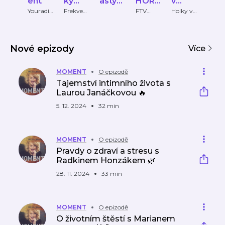
ent
ký
asty
HOR
v
žen
klub
Mami
OSKO
čokol
Mar
Youradio
Frekven
FTV
Holky v
Burd
Talk
ce 1
Prima
čokolád
Intern
nka.c
PY
ádě
Clai
ě
onal 
z
Nové epizody
Více
MOMENT
O epizodě
Tajemství intimního života s
Laurou Janáčkovou 🔥
5. 12. 2024
32 min
MOMENT
O epizodě
Pravdy o zdraví a stresu s
Radkinem Honzákem 🌿
28. 11. 2024
33 min
MOMENT
O epizodě
O životním štěstí s Marianem