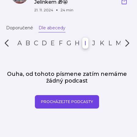
Jelínkem 🎁🤩
21. 11. 2024
24 min
Doporučené
Dle abecedy
A
B
C
D
E
F
G
H
I
J
K
L
M
N
Ouha, od tohoto písmene zatím nemáme
žádný podcast
PROCHÁZEJTE PODCASTY