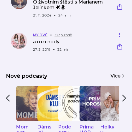
O životním štěstí s Marianem
Jelínkem 🎁🤩
21. 11. 2024
24 min
MY DVĚ
O epizodě
a rozchody.
27. 3. 2019
32 min
Nové podcasty
Více
Mom
Dáms
Podc
Prima
Holky
Sup