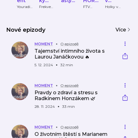
ent
ký
asty
HOR
v
žen
klub
Mami
OSKO
čokol
Mar
Youradio
Frekven
FTV
Holky v
Burd
Talk
ce 1
Prima
čokolád
Intern
nka.c
PY
ádě
Clai
ě
onal 
z
Nové epizody
Více
MOMENT
O epizodě
Tajemství intimního života s
Laurou Janáčkovou 🔥
5. 12. 2024
32 min
MOMENT
O epizodě
Pravdy o zdraví a stresu s
Radkinem Honzákem 🌿
28. 11. 2024
33 min
MOMENT
O epizodě
O životním štěstí s Marianem