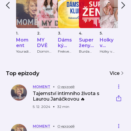
1.
2.
3.
4.
5.
6.
Mom
MY
Dáms
Super
Holky
Pri
ent
DVĚ
ký
ženy
v
HO
klub
Marie
čokol
OS
Youradio
Dominik
Frekven
Burda
Holky v
FTV
Talk
a
ce 1
Internati
čokolád
Prim
Claire
ádě
PY
Pokludo
onal CZ
ě
vá a
Ditta
Top epizody
Více
Zavřelov
á
MOMENT
O epizodě
Tajemství intimního života s
Laurou Janáčkovou 🔥
5. 12. 2024
32 min
MOMENT
O epizodě