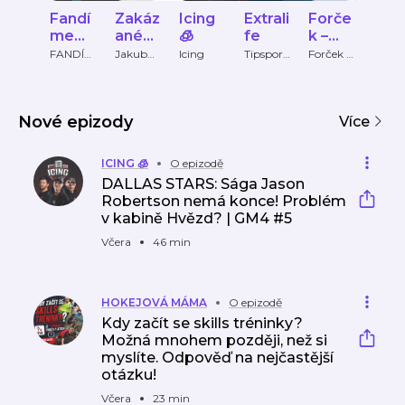
Fandí
Zakáz
Icing
Extrali
Forče
MIS
me
ané
🧊
fe
k –
ŘI
slušně
Uvoln
Oficiá
SVĚ
FANDÍM
Jakub
Icing
Tipsport
Forček –
YESS 
E
Petr
extraliga
Oficiální
-
ění
lní
A 🏆
SLUŠNĚ!
podcast
hokej
podc
NHL.co
ový
ast
m/cs a
Nové epizody
podc
NHL.c
Více
Livespor
tu
ast
om/cs
a
ICING 🧊
O epizodě
Lives
DALLAS STARS: Sága Jason
portu
Robertson nemá konce! Problém
v kabině Hvězd? | GM4 #5
Včera
46 min
HOKEJOVÁ MÁMA
O epizodě
Kdy začít se skills tréninky?
Možná mnohem později, než si
myslíte. Odpověď na nejčastější
otázku!
Včera
23 min