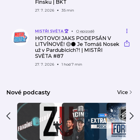
Finsku | BKT
27. 7. 2026
35 min
MISTŘI SVĚTA 🏆
O epizodě
HOTOVO! JAKS PODEPSÁN V
LITVÍNOVĚ! 🟡⚫ Je Tomáš Nosek
už v Pardubicích?! | MISTŘI
SVĚTA #87
27. 7. 2026
1 hod 7 min
Nové podcasty
Více