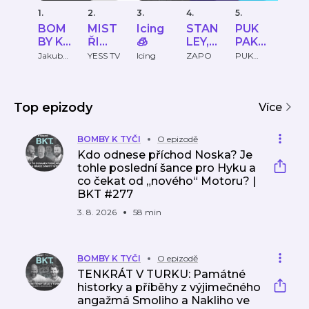
1.
2.
3.
4.
5.
6.
BOM
MIST
Icing
STAN
PUK
Fan
BY K
ŘI
🧊
LEY,
PAK
me
TYČI
SVĚT
MON
PIVO
sluš
Jakub
YESS TV
Icing
ZAPO
PUK
FAND
Koreis,
PAK
E
A 🏆
EY,
-
Richard
PIVO
SLUŠ
CAP!
hok
Tesař
ový
Top epizody
Více
pod
ast
BOMBY K TYČI
O epizodě
Kdo odnese příchod Noska? Je
tohle poslední šance pro Hyku a
co čekat od „nového“ Motoru? |
BKT #277
3. 8. 2026
58 min
BOMBY K TYČI
O epizodě
TENKRÁT V TURKU: Památné
historky a příběhy z výjimečného
angažmá Smoliho a Nakliho ve