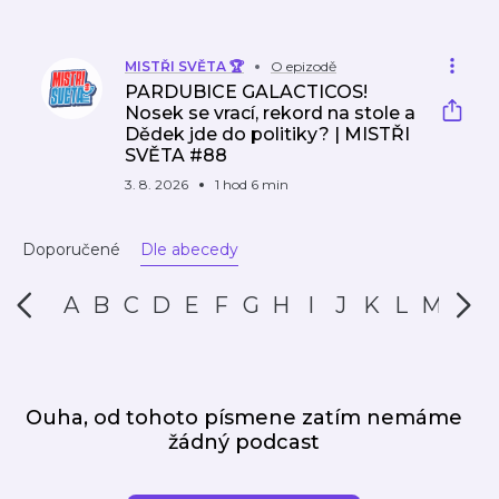
MISTŘI SVĚTA 🏆
O epizodě
PARDUBICE GALACTICOS!
Nosek se vrací, rekord na stole a
Dědek jde do politiky? | MISTŘI
SVĚTA #88
3. 8. 2026
1 hod 6 min
Doporučené
Dle abecedy
A
B
C
D
E
F
G
H
I
J
K
L
M
N
Ouha, od tohoto písmene zatím nemáme
žádný podcast