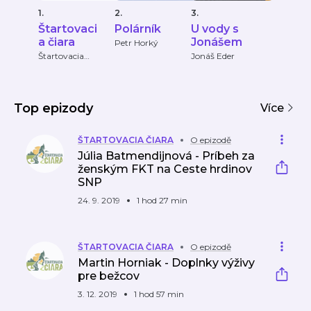
1.
2.
3.
Štartovaci
Polárník
U vody s
a čiara
Jonášem
Petr Horký
Štartovacia
Jonáš Eder
čiara
Top epizody
Více
ŠTARTOVACIA ČIARA
O epizodě
Júlia Batmendijnová - Príbeh za
ženským FKT na Ceste hrdinov
SNP
24. 9. 2019
1 hod 27 min
ŠTARTOVACIA ČIARA
O epizodě
Martin Horniak - Doplnky výživy
pre bežcov
3. 12. 2019
1 hod 57 min