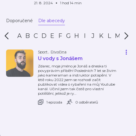
21. 8. 2024
1 hod 14 min
Doporučené
Dle abecedy
A
B
C
D
E
F
G
H
I
J
K
L
M
N
Sport
,
Divočina
U vody s Jonášem
Zdarec, moje jméno je Jonáš a dneska ti
povyprávím příběh! Posledních 7 let se živím
jako kameraman a instruktor potápění. V
létě roku 2022 jsem se rozhodl začít
publikovat videa o rybaření na můj Youtube
kanál. Učinil jsem tak čistě pro vlastní
potěšění, jelikož je ry
…
1 epizoda
0 odběratelů