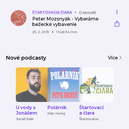
ŠTARTOVACIA ČIARA
O epizodě
Peter Mozsnyák - Vyberáme
bežecké vybavenie
25. 2. 2019
1 hod 34 min
Nové podcasty
Více
U vody s
Polárník
Štartovaci
Jonášem
a čiara
Petr Horký
Jonáš Eder
Štartovacia
čiara