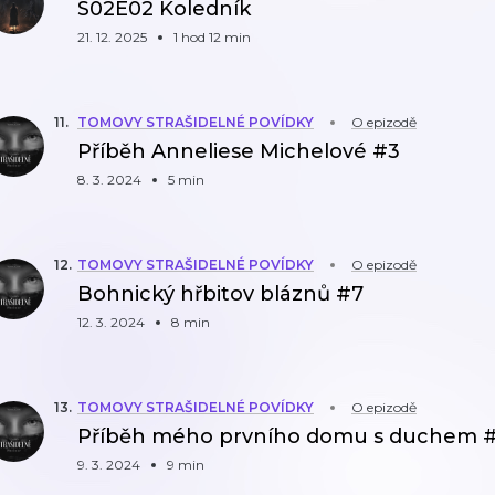
S02E02 Koledník
21. 12. 2025
1 hod 12 min
11
.
TOMOVY STRAŠIDELNÉ POVÍDKY
O epizodě
Příběh Anneliese Michelové #3
8. 3. 2024
5 min
12
.
TOMOVY STRAŠIDELNÉ POVÍDKY
O epizodě
Bohnický hřbitov bláznů #7
12. 3. 2024
8 min
13
.
TOMOVY STRAŠIDELNÉ POVÍDKY
O epizodě
Příběh mého prvního domu s duchem 
9. 3. 2024
9 min