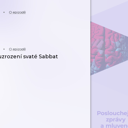
O epizodě
O epizodě
ovuzrození svaté Sabbat