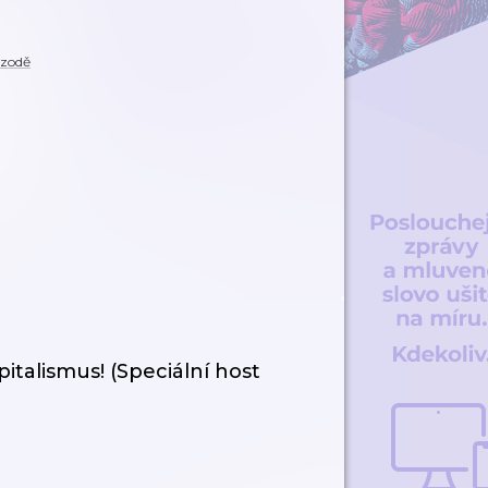
izodě
italismus! (Speciální host