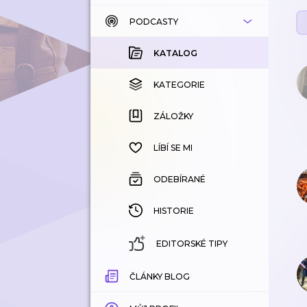
PODCASTY
KATALOG
KOUPENÉ
KATALOG
KATEGORIE
KATEGORIE
ZÁLOŽKY
ZÁLOŽKY
HISTORIE
LÍBÍ SE MI
ODEBÍRANÉ
HISTORIE
EDITORSKÉ TIPY
ČLÁNKY BLOG