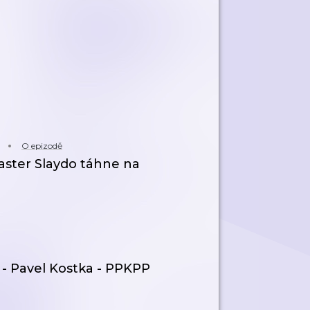
O epizodě
master Slaydo táhne na
 - Pavel Kostka - PPKPP