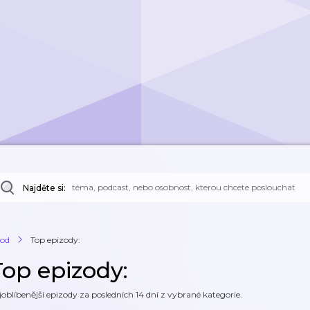
Najděte si:
od
Top epizody:
Top epizody:
joblíbenější epizody za posledních 14 dní z vybrané kategorie.