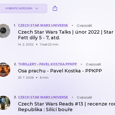
VYBERTE KATEGORII
1
.
CZECH STAR WARS UNIVERSE
O epizodě
Czech Star Wars Talks | únor 2022 | Sta
Fett díly 5 - 7, atd.
14. 2. 2022
1 hod 22 min
2
.
THRILLERY – PAVEL KOSTKA PPKPP
O epizodě
Osa prachu - Pavel Kostka - PPKPP
25. 7. 2026
6 min
3
.
CZECH STAR WARS UNIVERSE
O epizodě
Czech Star Wars Reads #13 | recenze r
Republika : Sílící bouře