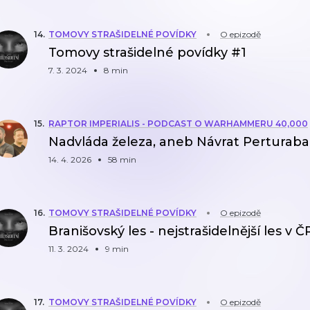
14
.
TOMOVY STRAŠIDELNÉ POVÍDKY
O epizodě
Tomovy strašidelné povídky #1
7. 3. 2024
8 min
15
.
RAPTOR IMPERIALIS - PODCAST O WARHAMMERU 40,000
Nadvláda železa, aneb Návrat Perturaba
14. 4. 2026
58 min
16
.
TOMOVY STRAŠIDELNÉ POVÍDKY
O epizodě
Branišovský les - nejstrašidelnější les v Č
11. 3. 2024
9 min
17
.
TOMOVY STRAŠIDELNÉ POVÍDKY
O epizodě