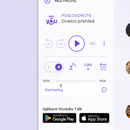
MŮJ PROFIL
POSLOUCHEJTE
Dnešní přehled
1.00
×
00:00
00:00
Komentuj
Aplikace Youradio Talk