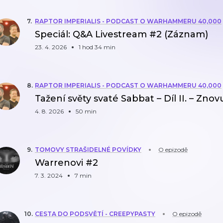
7
.
RAPTOR IMPERIALIS - PODCAST O WARHAMMERU 40,000
Speciál: Q&A Livestream #2 (Záznam)
23. 4. 2026
1 hod 34 min
8
.
RAPTOR IMPERIALIS - PODCAST O WARHAMMERU 40,000
Tažení světy svaté Sabbat – Díl II. – Zn
4. 8. 2026
50 min
9
.
TOMOVY STRAŠIDELNÉ POVÍDKY
O epizodě
Warrenovi #2
7. 3. 2024
7 min
10
.
CESTA DO PODSVĚTÍ - CREEPYPASTY
O epizodě