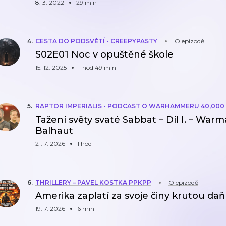
8. 3. 2022
29 min
4
.
CESTA DO PODSVĚTÍ - CREEPYPASTY
O epizodě
S02E01 Noc v opuštěné škole
15. 12. 2025
1 hod 49 min
5
.
RAPTOR IMPERIALIS - PODCAST O WARHAMMERU 40,000
Tažení světy svaté Sabbat – Díl I. – War
Balhaut
21. 7. 2026
1 hod
6
.
THRILLERY – PAVEL KOSTKA PPKPP
O epizodě
Amerika zaplatí za svoje činy krutou daň
19. 7. 2026
6 min