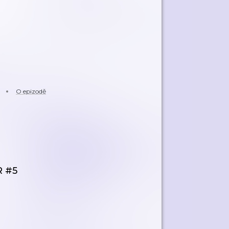
O epizodě
R #5