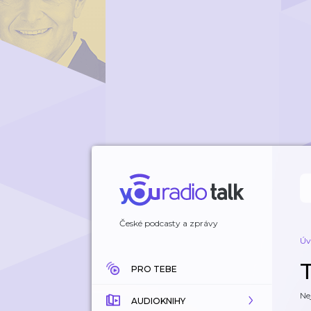
České podcasty a zprávy
Úv
PRO TEBE
Ne
AUDIOKNIHY