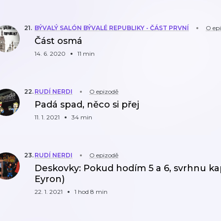
21
.
BÝVALÝ SALÓN BÝVALÉ REPUBLIKY - ČÁST PRVNÍ
O ep
Část osmá
14. 6. 2020
11 min
22
.
RUDÍ NERDI
O epizodě
Padá spad, něco si přej
11. 1. 2021
34 min
23
.
RUDÍ NERDI
O epizodě
Deskovky: Pokud hodím 5 a 6, svrhnu kap
Eyron)
22. 1. 2021
1 hod 8 min