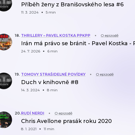
Příběh ženy z Branišovského lesa #6
11. 3. 2024
5 min
18
.
THRILLERY – PAVEL KOSTKA PPKPP
O epizodě
Irán má právo se bránit - Pavel Kostka 
24. 7. 2026
6 min
19
.
TOMOVY STRAŠIDELNÉ POVÍDKY
O epizodě
Duch v knihovně #8
14. 3. 2024
8 min
20
.
RUDÍ NERDI
O epizodě
Chris Avellone prasák roku 2020
8. 1. 2021
11 min