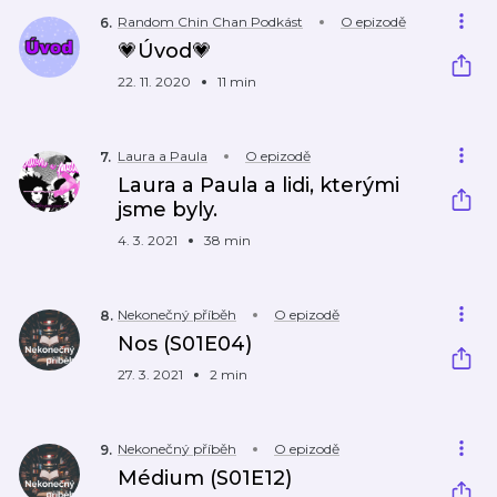
Random Chin Chan Podkást
O epizodě
6
.
💗Úvod💗
22. 11. 2020
11 min
Laura a Paula
O epizodě
7
.
Laura a Paula a lidi, kterými
jsme byly.
4. 3. 2021
38 min
Nekonečný příběh
O epizodě
8
.
Nos (S01E04)
27. 3. 2021
2 min
Nekonečný příběh
O epizodě
9
.
Médium (S01E12)