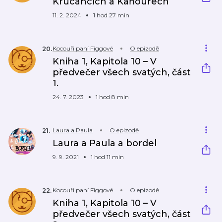
Krucáncích a Kaňourech
11. 2. 2024
1 hod 27 min
Kocouři paní Figgové
O epizodě
20
.
Kniha 1, Kapitola 10 – V
předvečer všech svatých, část
1.
24. 7. 2023
1 hod 8 min
Laura a Paula
O epizodě
21
.
Laura a Paula a bordel
9. 9. 2021
1 hod 11 min
Kocouři paní Figgové
O epizodě
22
.
Kniha 1, Kapitola 10 – V
předvečer všech svatých, část