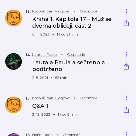
Kocouři paní Figgové
O epizodě
13
.
Kniha 1, Kapitola 17 – Muž se
dvěma obličeji, část 2.
6. 11. 2023
1 hod 21 min
Laura a Paula
O epizodě
14
.
Laura a Paula a sečteno a
podtrženo
2. 5. 2021
52 min
Kocouři paní Figgové
O epizodě
15
.
Q&A 1
3. 12. 2023
1 hod 9 min
Noční Údolí
O epizodě
16
.