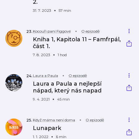
2.
31. 7. 2023
57 min
Kocouři paní Figgové
O epizodě
23
.
Kniha 1, Kapitola 11 – Famfrpál,
část 1.
7. 8. 2023
1 hod
Laura a Paula
O epizodě
24
.
Laura a Paula a nejlepší
nápad, který nás napad
9. 4. 2021
45 min
Když máma není doma
O epizodě
25
.
Lunapark
1. 1. 2022
6 min