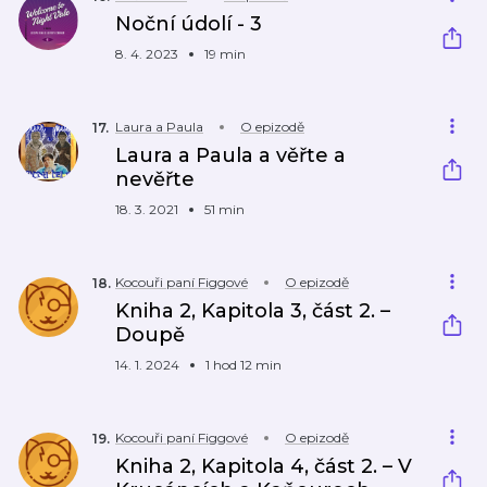
Noční údolí - 3
8. 4. 2023
19 min
Laura a Paula
O epizodě
17
.
Laura a Paula a věřte a
nevěřte
18. 3. 2021
51 min
Kocouři paní Figgové
O epizodě
18
.
Kniha 2, Kapitola 3, část 2. –
Doupě
14. 1. 2024
1 hod 12 min
Kocouři paní Figgové
O epizodě
19
.
Kniha 2, Kapitola 4, část 2. – V