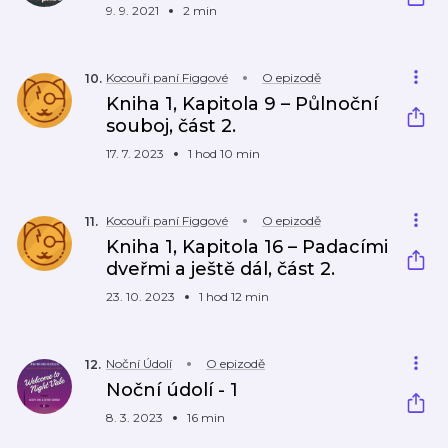
9. 9. 2021
2 min
Kocouři paní Figgové
O epizodě
10
.
Kniha 1, Kapitola 9 – Půlnoční
souboj, část 2.
17. 7. 2023
1 hod 10 min
Kocouři paní Figgové
O epizodě
11
.
Kniha 1, Kapitola 16 – Padacími
dveřmi a ještě dál, část 2.
23. 10. 2023
1 hod 12 min
Noční Údolí
O epizodě
12
.
Noční údolí - 1
8. 3. 2023
16 min