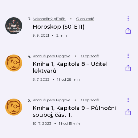
Nekonečný příběh
O epizodě
3
.
Horoskop (S01E11)
9. 9. 2021
2 min
Kocouři paní Figgové
O epizodě
4
.
Kniha 1, Kapitola 8 – Učitel
lektvarů
3. 7. 2023
1 hod 28 min
Kocouři paní Figgové
O epizodě
5
.
Kniha 1, Kapitola 9 – Půlnoční
souboj, část 1.
10. 7. 2023
1 hod 15 min