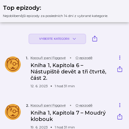
Top epizody:
Nejoblíbenější epizody za posledních 14 dní z vybrané kategorie.
VYBERTE KATEGORII
Kocouři paní Figgové
O epizodě
1
.
Kniha 1, Kapitola 6 –
Nástupiště devět a tři čtvrtě,
část 2.
12. 6. 2023
1 hod 31 min
Kocouři paní Figgové
O epizodě
2
.
Kniha 1, Kapitola 7 – Moudrý
klobouk
19. 6. 2023
1 hod 31 min