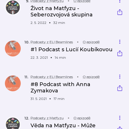
Podcasty z Matfyzu
O epizodě
9
.
Život na Matfyzu -
Seberozvojová skupina
2. 5. 2022
32 min
Podcasty z ELI Beamlines
O epizodě
10
.
#1 Podcast s Lucií Koubíkovou
22. 3. 2021
14 min
Podcasty z ELI Beamlines
O epizodě
11
.
#8 Podcast with Anna
Zymakova
31. 5. 2021
17 min
Podcasty z Matfyzu
O epizodě
12
.
Věda na Matfyzu - Může