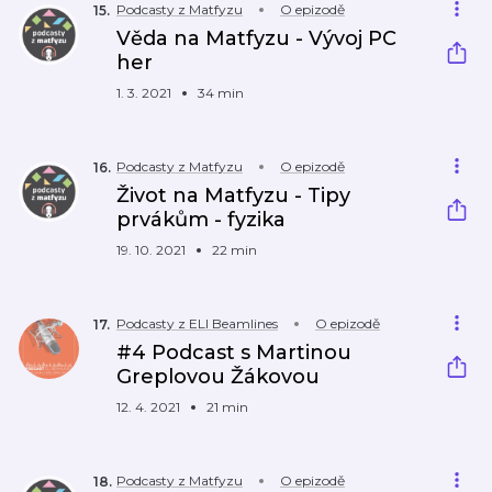
Podcasty z Matfyzu
O epizodě
15
.
Věda na Matfyzu - Vývoj PC
her
1. 3. 2021
34 min
Podcasty z Matfyzu
O epizodě
16
.
Život na Matfyzu - Tipy
prvákům - fyzika
19. 10. 2021
22 min
Podcasty z ELI Beamlines
O epizodě
17
.
#4 Podcast s Martinou
Greplovou Žákovou
12. 4. 2021
21 min
Podcasty z Matfyzu
O epizodě
18
.