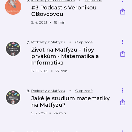
6
.
#3 Podcast s Veronikou
Olšovcovou
5. 4. 2021
18 min
Podcasty z Matfyzu
O epizodě
7
.
Život na Matfyzu - Tipy
prvákům - Matematika a
Informatika
12. 11. 2021
27 min
Podcasty z Matfyzu
O epizodě
8
.
Jaké je studium matematiky
na Matfyzu?
5. 3. 2021
24 min