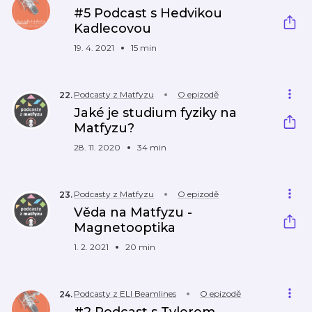
#5 Podcast s Hedvikou
Kadlecovou
19. 4. 2021
15 min
Podcasty z Matfyzu
O epizodě
22
.
Jaké je studium fyziky na
Matfyzu?
28. 11. 2020
34 min
Podcasty z Matfyzu
O epizodě
23
.
Věda na Matfyzu -
Magnetooptika
1. 2. 2021
20 min
Podcasty z ELI Beamlines
O epizodě
24
.