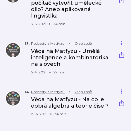
počítač vytvořit umělecké
dílo? Aneb aplikovaná
lingvistika
3. 5. 2021
34 min
Podcasty z Matfyzu
O epizodě
13
.
Věda na Matfyzu - Umělá
inteligence a kombinatorika
na slovech
5. 4. 2021
27 min
Podcasty z Matfyzu
O epizodě
14
.
Věda na Matfyzu - Na co je
dobrá algebra a teorie čísel?
15. 6. 2021
34 min