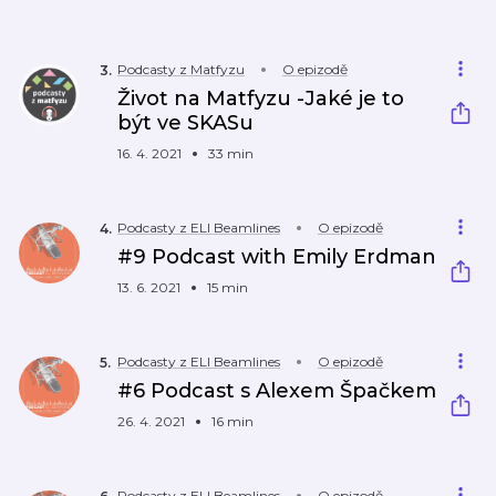
Podcasty z Matfyzu
O epizodě
3
.
Život na Matfyzu -Jaké je to
být ve SKASu
16. 4. 2021
33 min
Podcasty z ELI Beamlines
O epizodě
4
.
#9 Podcast with Emily Erdman
13. 6. 2021
15 min
Podcasty z ELI Beamlines
O epizodě
5
.
#6 Podcast s Alexem Špačkem
26. 4. 2021
16 min
Podcasty z ELI Beamlines
O epizodě