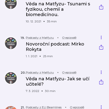
Věda na Matfyzu- Tsunami s
fyzikou, chemií a
biomedicínou.
10. 12. 2021
35 min
Podcasty z Matfyzu
O epizodě
19
.
Novoroční podcast: Mirko
Rokyta
1. 1. 2021
25 min
Podcasty z Matfyzu
O epizodě
20
.
Věda na Matfyzu- Jak se učí
učitelé?
7. 3. 2022
30 min
Podcasty z ELI Beamlines
O epizodě
21
.