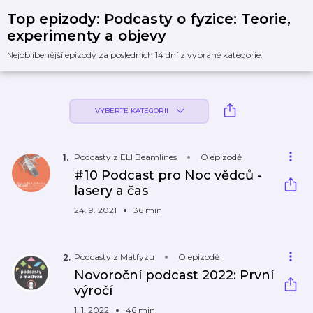
Top epizody: Podcasty o fyzice: Teorie,
experimenty a objevy
Nejoblíbenější epizody za posledních 14 dní z vybrané kategorie.
VYBERTE KATEGORII
Podcasty z ELI Beamlines
O epizodě
1
.
#10 Podcast pro Noc vědců -
lasery a čas
24. 9. 2021
36 min
Podcasty z Matfyzu
O epizodě
2
.
Novoroční podcast 2022: První
výročí
1. 1. 2022
46 min