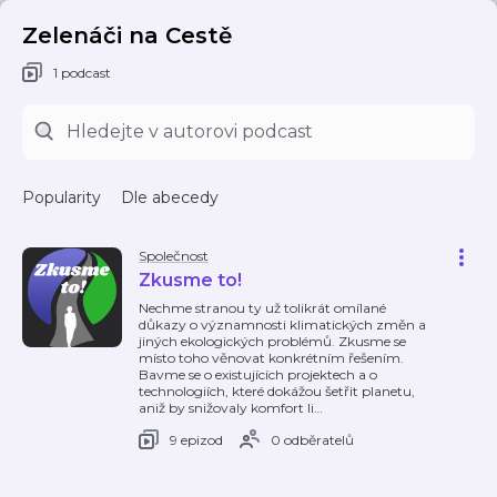
Zelenáči na Cestě
1 podcast
Popularity
Dle abecedy
Společnost
Zkusme to!
Nechme stranou ty už tolikrát omílané
důkazy o významnosti klimatických změn a
jiných ekologických problémů. Zkusme se
místo toho věnovat konkrétním řešením.
Bavme se o existujících projektech a o
technologiích, které dokážou šetřit planetu,
aniž by snižovaly komfort li
…
9 epizod
0 odběratelů