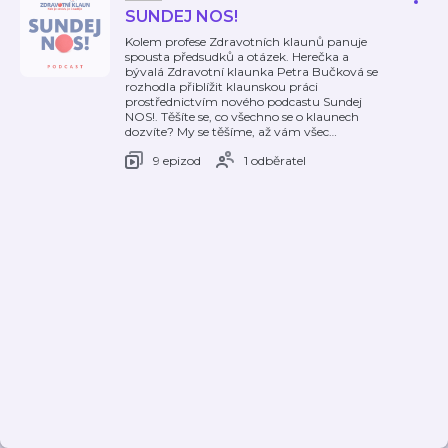
SUNDEJ NOS!
Kolem profese Zdravotních klaunů panuje
spousta předsudků a otázek. Herečka a
bývalá Zdravotní klaunka Petra Bučková se
rozhodla přiblížit klaunskou práci
prostřednictvím nového podcastu Sundej
NOS!. Těšíte se, co všechno se o klaunech
dozvíte? My se těšíme, až vám všec
…
9 epizod
1 odběratel