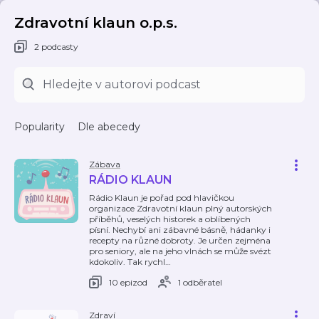
Zdravotní klaun o.p.s.
2 podcasty
Popularity
Dle abecedy
Zábava
RÁDIO KLAUN
Rádio Klaun je pořad pod hlavičkou
organizace Zdravotní klaun plný autorských
příběhů, veselých historek a oblíbených
písní. Nechybí ani zábavné básně, hádanky i
recepty na různé dobroty. Je určen zejména
pro seniory, ale na jeho vlnách se může svézt
kdokoliv. Tak rychl
…
10 epizod
1 odběratel
Zdraví