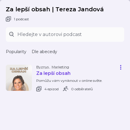
Za lepší obsah | Tereza Jandová
1 podcast
Popularity
Dle abecedy
Byznys
,
Marketing
Za lepší obsah
Pomůžu vám vyniknout v online světe.
4 epizod
0 odběratelů