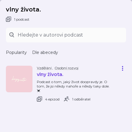
vlny života.
1 podcast
Popularity
Dle abecedy
Vzdělání
,
Osobní rozvoj
vlny života.
Podcast o tom, jaký život doopravdy je. O
tom, že jsi někdy nahoře a někdy taky dole.
💓
4 epizod
1 odběratel