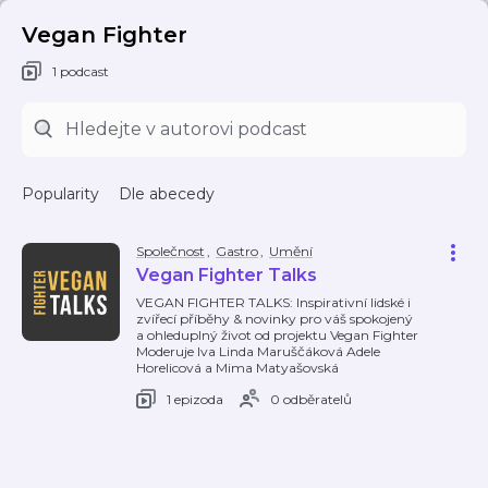
Vegan Fighter
1 podcast
Popularity
Dle abecedy
Společnost
,
Gastro
,
Umění
Vegan Fighter Talks
VEGAN FIGHTER TALKS: Inspirativní lidské i
zvířecí příběhy & novinky pro váš spokojený
a ohleduplný život od projektu Vegan Fighter
Moderuje Iva Linda Maruščáková Adele
Horelicová a Mima Matyašovská
1 epizoda
0 odběratelů