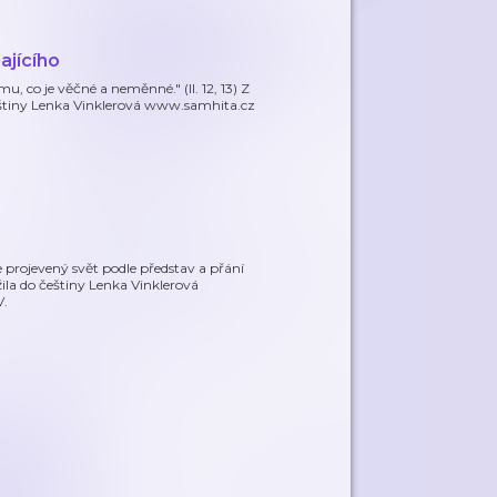
ajícího
, co je věčné a neměnné." (II. 12, 13) Z
eštiny Lenka Vinklerová www.samhita.cz
 projevený svět podle představ a přání
žila do češtiny Lenka Vinklerová
V.