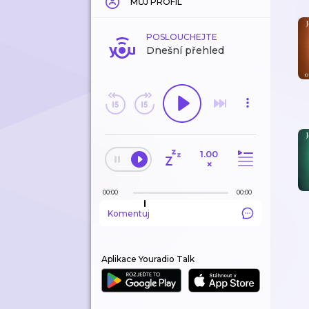
MŮJ PROFIL
POSLOUCHEJTE
Dnešní přehled
1.00
×
00:00
00:00
Komentuj
Aplikace Youradio Talk