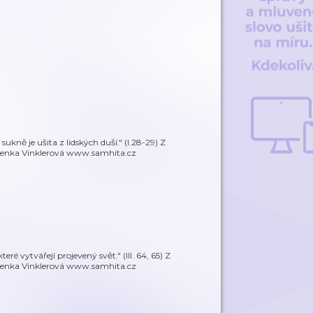
sukně je ušita z lidských duší." (I.28-29) Z
 Lenka Vinklerová www.samhita.cz
é vytvářejí projevený svět." (III. 64, 65) Z
 Lenka Vinklerová www.samhita.cz