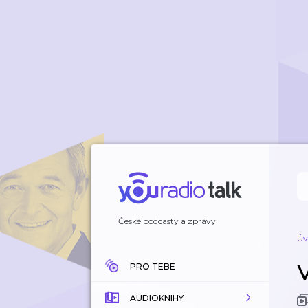
České podcasty a zprávy
Úv
PRO TEBE
AUDIOKNIHY