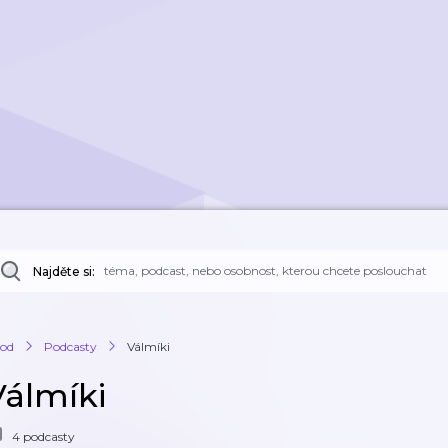
Najděte si:
od
Podcasty
Válmíki
Válmíki
4 podcasty