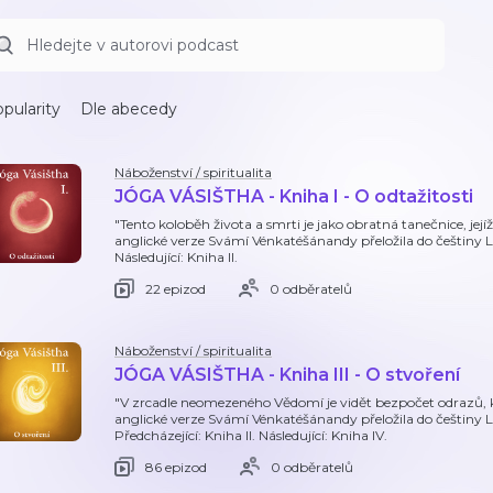
pularity
Dle abecedy
Náboženství / spiritualita
JÓGA VÁSIŠTHA - Kniha I - O odtažitosti
"Tento koloběh života a smrti je jako obratná tanečnice, jejíž 
anglické verze Svámí Vénkatéšánandy přeložila do češtiny
Následující: Kniha II.
22 epizod
0 odběratelů
Náboženství / spiritualita
JÓGA VÁSIŠTHA - Kniha III - O stvoření
"V zrcadle neomezeného Vědomí je vidět bezpočet odrazů, kter
anglické verze Svámí Vénkatéšánandy přeložila do češtiny
Předcházející: Kniha II. Následující: Kniha IV.
86 epizod
0 odběratelů