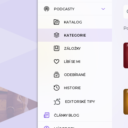
PODCASTY
KATALOG
KOUPENÉ
KATALOG
Po
KATEGORIE
KATEGORIE
ZÁLOŽKY
ZÁLOŽKY
HISTORIE
LÍBÍ SE MI
ODEBÍRANÉ
HISTORIE
EDITORSKÉ TIPY
ČLÁNKY BLOG