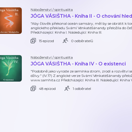
Náboženství / spiritualita
JÓGA VÁSIŠTHA - Kniha II - O chování hled
"Aby člověk překonal oceán samsáry, měl by se obrátit k tomu
anglického překladu Svámí Vénkatéšánandy přeložila do č
Předcházející: Kniha I. Následující: Kniha III.
15 epizod
0 odběratelů
Náboženství / spiritualita
JÓGA VÁSIŠTHA - Kniha IV - O existenci
"Podobně jako vyroste ze semínka strom, zrodí a rozvětví se
džívy." (IV.17) Z anglické verze Svámí Vénkatéšánandy přelo
www.samhita.cz Předcházející: Kniha III. Následující: Kniha 
48 epizod
1 odběratel