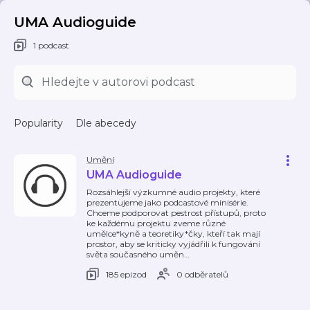
UMA Audioguide
1 podcast
Popularity
Dle abecedy
Umění
UMA Audioguide
Rozsáhlejší výzkumné audio projekty, které
prezentujeme jako podcastové minisérie.
Chceme podporovat pestrost přístupů, proto
ke každému projektu zveme různé
umělce*kyně a teoretiky*čky, kteří tak mají
prostor, aby se kriticky vyjádřili k fungování
světa současného uměn
…
185 epizod
0 odběratelů