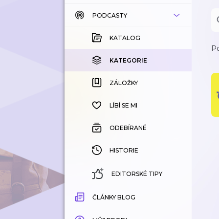
PODCASTY
KATALOG
KOUPENÉ
KATALOG
Po
KATEGORIE
KATEGORIE
ZÁLOŽKY
ZÁLOŽKY
HISTORIE
LÍBÍ SE MI
ODEBÍRANÉ
HISTORIE
EDITORSKÉ TIPY
ČLÁNKY BLOG