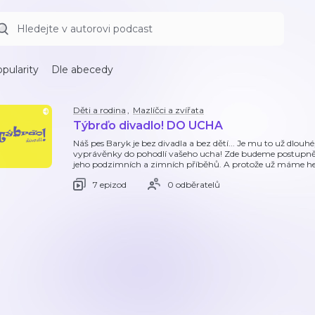
pularity
Dle abecedy
Děti a rodina
,
Mazlíčci a zvířata
Týbrďo divadlo! DO UCHA
Náš pes Baryk je bez divadla a bez dětí... Je mu to už dlouhé
vyprávěnky do pohodlí vašeho ucha! Zde budeme postupně
jeho podzimních a zimních příběhů. A protože už máme h
7 epizod
0 odběratelů