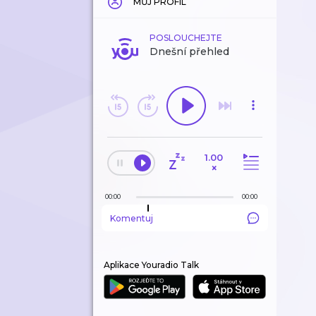
MŮJ PROFIL
POSLOUCHEJTE
Dnešní přehled
1.00
×
00:00
00:00
Komentuj
Aplikace Youradio Talk