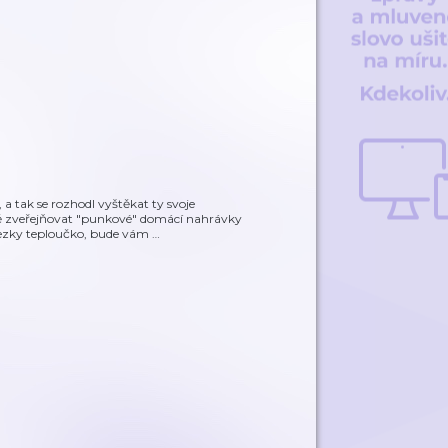
, a tak se rozhodl vyštěkat ty svoje
 zveřejňovat "punkové" domácí nahrávky
ezky teploučko, bude vám
…