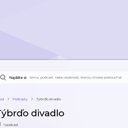
Najděte si:
od
Podcasty
Týbrďo divadlo
Týbrďo divadlo
1 podcast