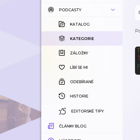
PODCASTY
KATALOG
KOUPENÉ
KATALOG
Po
KATEGORIE
KATEGORIE
ZÁLOŽKY
ZÁLOŽKY
HISTORIE
LÍBÍ SE MI
ODEBÍRANÉ
HISTORIE
EDITORSKÉ TIPY
ČLÁNKY BLOG