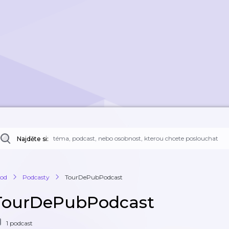
Najděte si:
od
Podcasty
TourDePubPodcast
TourDePubPodcast
1 podcast