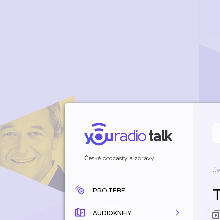
České podcasty a zprávy
Úv
PRO TEBE
AUDIOKNIHY