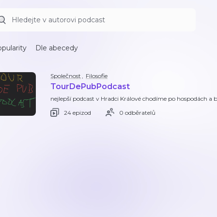
pularity
Dle abecedy
Společnost
,
Filosofie
TourDePubPodcast
nejlepší podcast v Hradci Králové chodíme po hospodách a 
24 epizod
0 odběratelů