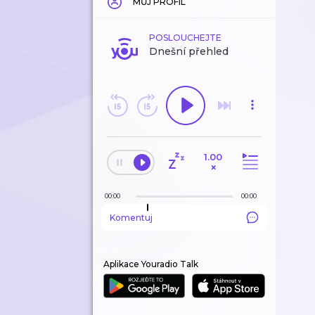
MŮJ PROFIL
POSLOUCHEJTE
Dnešní přehled
1.00
×
00:00
00:00
Komentuj
Aplikace Youradio Talk