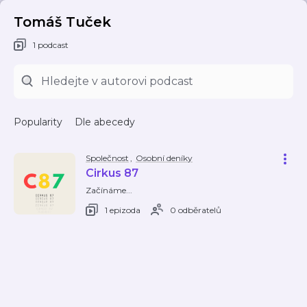
Tomáš Tuček
1 podcast
Popularity
Dle abecedy
Společnost
,
Osobní deníky
Cirkus 87
Začínáme...
1 epizoda
0 odběratelů