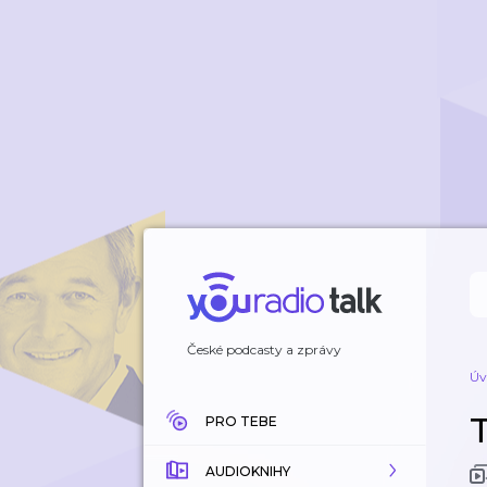
České podcasty a zprávy
Úv
PRO TEBE
AUDIOKNIHY