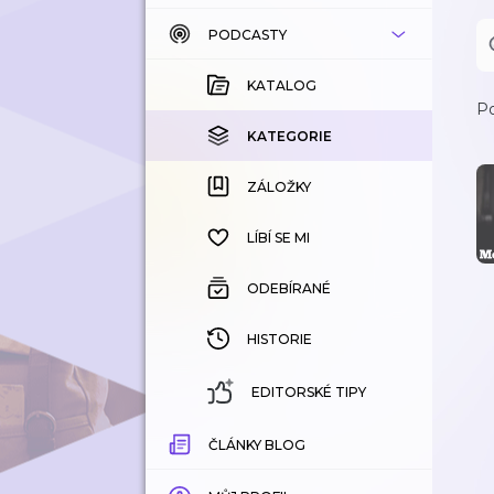
PODCASTY
KATALOG
KOUPENÉ
KATALOG
Po
KATEGORIE
KATEGORIE
ZÁLOŽKY
ZÁLOŽKY
HISTORIE
LÍBÍ SE MI
ODEBÍRANÉ
HISTORIE
EDITORSKÉ TIPY
ČLÁNKY BLOG