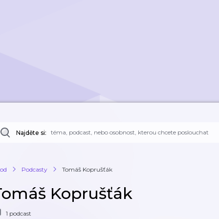
Najděte si:
od
Podcasty
Tomáš Koprušťák
Tomáš Koprušťák
1 podcast