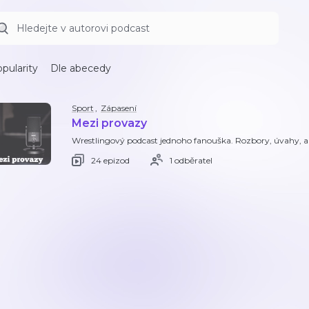
pularity
Dle abecedy
Sport
,
Zápasení
Mezi provazy
Wrestlingový podcast jednoho fanouška. Rozbory, úvahy, aktu
24 epizod
1 odběratel