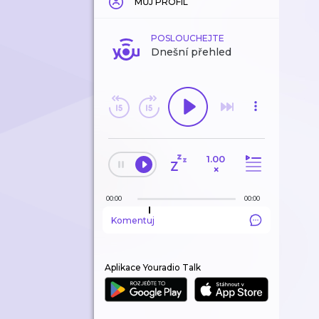
MŮJ PROFIL
POSLOUCHEJTE
Dnešní přehled
1.00
×
00:00
00:00
Komentuj
Aplikace Youradio Talk