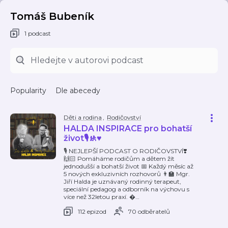
Tomáš Bubeník
1 podcast
Popularity
Dle abecedy
Děti a rodina
,
Rodičovství
HALDA INSPIRACE pro bohatší
život🎙️🚸♥️
🎙 NEJLEPŠÍ PODCAST O RODIČOVSTVÍ❣️
🙌🏻 Pomáháme rodičům a dětem žít
jednodušší a bohatší život 📅 Každý měsíc až
5 nových exkluzivních rozhovorů 👨‍🏫 Mgr.
Jiří Halda je uznávaný rodinný terapeut,
speciální pedagog a odborník na výchovu s
více než 32letou praxí. �
…
112 epizod
70 odběratelů