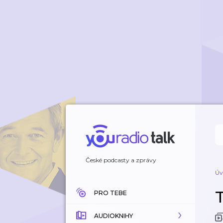
České podcasty a zprávy
Úv
PRO TEBE
AUDIOKNIHY