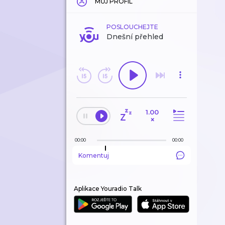
MŮJ PROFIL
POSLOUCHEJTE
Dnešní přehled
1.00
×
00:00
00:00
Komentuj
Aplikace Youradio Talk