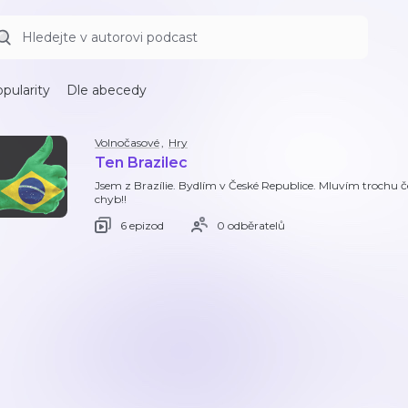
pularity
Dle abecedy
Volnočasové
,
Hry
Ten Brazilec
Jsem z Brazílie. Bydlím v České Republice. Mluvím troch
chyb!!
6 epizod
0 odběratelů