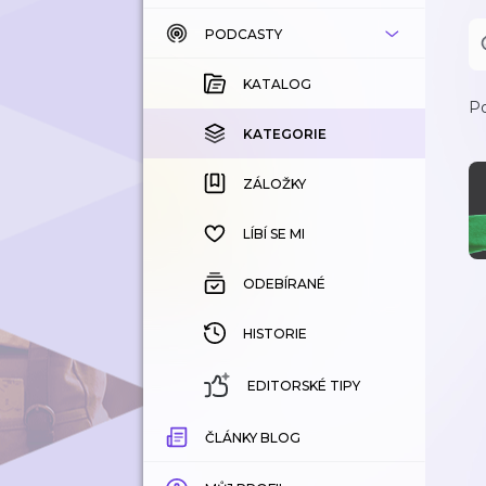
PODCASTY
KATALOG
KOUPENÉ
KATALOG
Po
KATEGORIE
KATEGORIE
ZÁLOŽKY
ZÁLOŽKY
HISTORIE
LÍBÍ SE MI
ODEBÍRANÉ
HISTORIE
EDITORSKÉ TIPY
ČLÁNKY BLOG