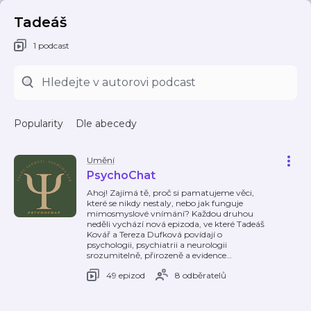
Tadeáš
1 podcast
Popularity
Dle abecedy
Umění
PsychoChat
Ahoj! Zajímá tě, proč si pamatujeme věci,
které se nikdy nestaly, nebo jak funguje
mimosmyslové vnímání? Každou druhou
neděli vychází nová epizoda, ve které Tadeáš
Kovář a Tereza Dufková povídají o
psychologii, psychiatrii a neurologii
srozumitelně, přirozeně a evidence
…
49 epizod
8 odběratelů