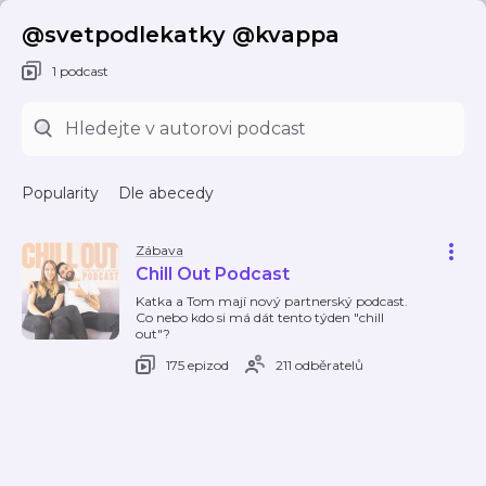
@svetpodlekatky @kvappa
1 podcast
Popularity
Dle abecedy
Zábava
Chill Out Podcast
Katka a Tom mají nový partnerský podcast.
Co nebo kdo si má dát tento týden "chill
out"?
175 epizod
211 odběratelů