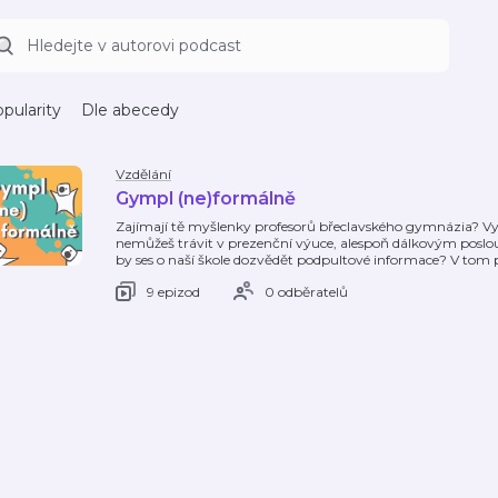
pularity
Dle abecedy
Vzdělání
Gympl (ne)formálně
Zajímají tě myšlenky profesorů břeclavského gymnázia? Vyna
nemůžeš trávit v prezenční výuce, alespoň dálkovým poslo
by ses o naší škole dozvědět podpultové informace? V tom 
9 epizod
0 odběratelů