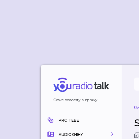
České podcasty a zprávy
Úv
PRO TEBE
AUDIOKNIHY