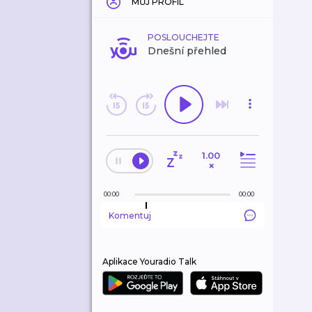
MŮJ PROFIL
POSLOUCHEJTE
Dnešní přehled
1.00
×
00:00
00:00
Komentuj
Aplikace Youradio Talk