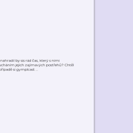
hradil by sis rád čas, který s nimi
ucháním jejich zajímavých postřehů? Chtěl
případě si gymplcast
…