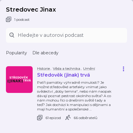
Stredovec Jinax
1 podcast
Popularity
Dle abecedy
Historie
,
Věda a technika
,
Umění
Středověk (jinak) trvá
Patří památky výhradně minulosti? Je
možné středověké artefakty vnímat jako
svědectví „doby temna“, nebo nám naopak
dávají poznat pestrost okolního světa? A co
nám mohou říci o dnešním světě tady a
teď? Jak dochází k manipulaci s dějinami a
mají humanitní a společenské
…
61 epizod
66 odběratelů