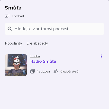
Smůťa
1 podcast
Popularity
Dle abecedy
Hudba
Rádio Smůťa
1 epizoda
0 odběratelů