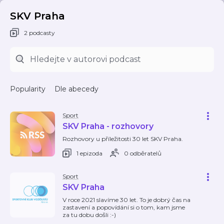
SKV Praha
2 podcasty
Popularity
Dle abecedy
Sport
SKV Praha - rozhovory
Rozhovory u příležitosti 30 let SKV Praha.
1 epizoda
0 odběratelů
Sport
SKV Praha
V roce 2021 slavíme 30 let. To je dobrý čas na
zastavení a popovídání si o tom, kam jsme
za tu dobu došli :-)