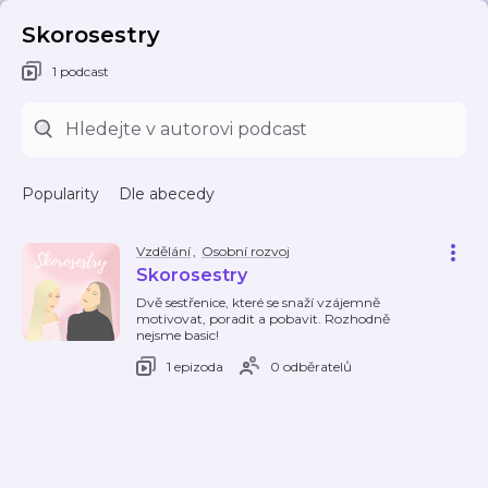
Skorosestry
1 podcast
Popularity
Dle abecedy
Vzdělání
,
Osobní rozvoj
Skorosestry
Dvě sestřenice, které se snaží vzájemně
motivovat, poradit a pobavit. Rozhodně
nejsme basic!
1 epizoda
0 odběratelů