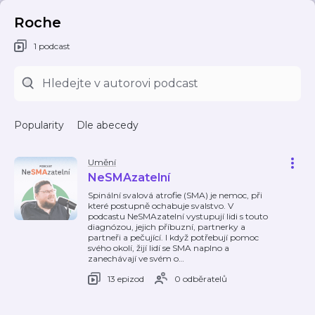
Roche
1 podcast
Popularity
Dle abecedy
Umění
NeSMAzatelní
Spinální svalová atrofie (SMA) je nemoc, při
které postupně ochabuje svalstvo. V
podcastu NeSMAzatelní vystupují lidi s touto
diagnózou, jejich příbuzní, partnerky a
partneři a pečující. I když potřebují pomoc
svého okolí, žijí lidí se SMA naplno a
zanechávají ve svém o
…
13 epizod
0 odběratelů