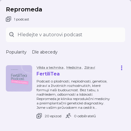
Repromeda
1 podcast
Popularity
Dle abecedy
Věda a technika
,
Medicína
,
Zdraví
FertiliTea
Podcast o plodnosti, neplodnosti, genetice,
zdraví a životních rozhodnutích, které
formují naši budoucnost. Bez tabu, s
nadhledem, odborností a lidskostí.
Repromeda je klinika reprodukční medicíny
a preimplantační genetické diagnostiky.
Jsme vaším průvodcem na cestě k
…
20 epizod
0 odběratelů